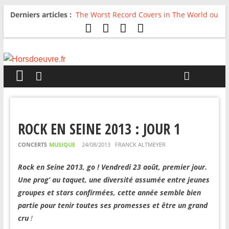
Derniers articles :
The Worst Record Covers in The World ou
Comment rire du pire
Avril 2026 : C’est dans les vieux pots
qu’on fait les meilleurs loops !
Salvaation : Electro Ladyland
For The First Time, Again : Tyler Ballgame
plie le game
Radio HDO #54 : Just be Good
ROCK EN SEINE 2013 : JOUR 1
CONCERTS
MUSIQUE
24/08/2013
FRANCK ALTMEYER
Rock en Seine 2013, go ! Vendredi 23 août, premier jour.
Une prog’ au taquet, une diversité assumée entre jeunes
groupes et stars confirmées, cette année semble bien
partie pour tenir toutes ses promesses et être un grand
cru
!