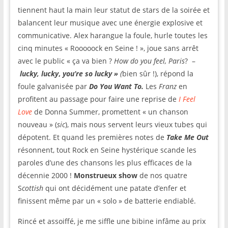
tiennent haut la main leur statut de stars de la soirée et
balancent leur musique avec une énergie explosive et
communicative. Alex harangue la foule, hurle toutes les
cinq minutes « Rooooock en Seine ! », joue sans arrêt
avec le public « ça va bien ?
How do you feel, Paris
? –
lucky, lucky
,
you’re so lucky »
(
bien sûr !), répond la
foule galvanisée par
Do You Want To.
Les
Franz
en
profitent au passage pour faire une reprise de
I Feel
Love
de Donna Summer, promettent « un chanson
nouveau » (
sic
), mais nous servent leurs vieux tubes qui
dépotent. Et quand les premières notes de
Take Me Out
résonnent, tout Rock en Seine hystérique scande les
paroles d’une des chansons les plus efficaces de la
décennie 2000 !
Monstrueux show
de nos quatre
S
cottish
qui ont décidément une patate d’enfer et
finissent même par un « solo » de batterie endiablé.
Rincé et assoiffé, je me siffle une bibine infâme au prix