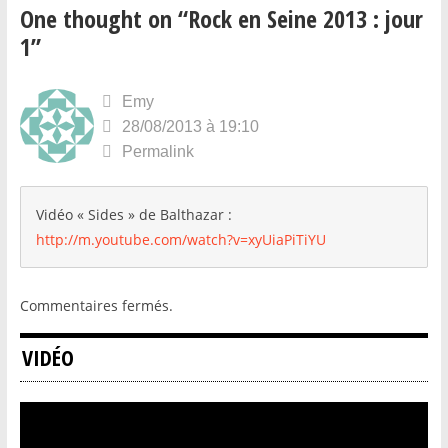
One thought on “
Rock en Seine 2013 : jour
1
”
Emy
28/08/2013 à 19:10
Permalink
Vidéo « Sides » de Balthazar :
http://m.youtube.com/watch?v=xyUiaPiTiYU
Commentaires fermés.
VIDÉO