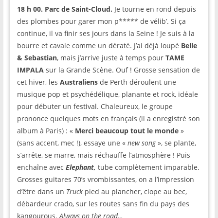
18 h 00.
Parc de Saint-Cloud.
Je tourne en rond depuis
des plombes pour garer mon p***** de vélib’. Si ça
continue, il va finir ses jours dans la Seine ! Je suis à la
bourre et cavale comme un dératé. J’ai déjà loupé
Belle
& Sebastian
, mais j’arrive juste à temps pour
TAME
IMPALA
sur la Grande Scène. Ouf ! Grosse sensation de
cet hiver, les
Australiens
de Perth déroulent une
musique pop et psychédélique, planante et rock, idéale
pour débuter un festival. Chaleureux, le groupe
prononce quelques mots en français (il a enregistré son
album à Paris) : «
Merci beaucoup tout le monde
»
(sans accent, mec !), essaye une «
new song
», se plante,
s’arrête, se marre, mais réchauffe l’atmosphère ! Puis
enchaîne avec
Elephant,
tube complètement imparable.
Grosses guitares 70’s vrombissantes, on a l’impression
d’être dans un
Truck
pied au plancher, clope au bec,
débardeur crado, sur les routes sans fin du pays des
kangourous.
Always on the road…