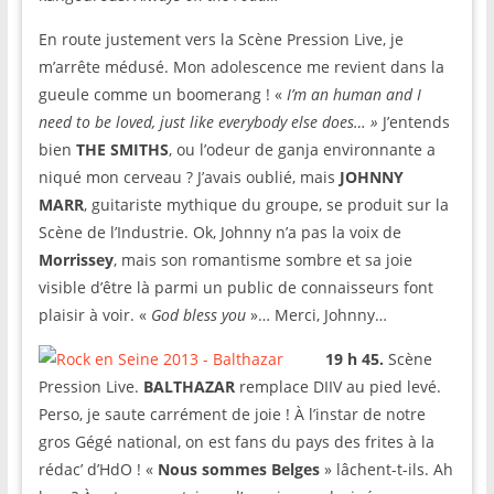
En route justement vers la Scène Pression Live, je
m’arrête médusé. Mon adolescence me revient dans la
gueule comme un boomerang ! «
I’m an human and I
need to be loved, just like everybody else does… »
J’entends
bien
THE SMITHS
, ou l’odeur de ganja environnante a
niqué mon cerveau ? J’avais oublié, mais
JOHNNY
MARR
, guitariste mythique du groupe, se produit sur la
Scène de l’Industrie. Ok, Johnny n’a pas la voix de
Morrissey
, mais son romantisme sombre et sa joie
visible d’être là parmi un public de connaisseurs font
plaisir à voir. «
God bless you
»… Merci, Johnny…
19 h 45.
Scène
Pression Live.
BALTHAZAR
remplace DIIV au pied levé.
Perso, je saute carrément de joie ! À l’instar de notre
gros Gégé national, on est fans du pays des frites à la
rédac’ d’HdO ! «
Nous sommes Belges
» lâchent-t-ils. Ah