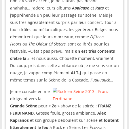
bon ? À votre accent, je ne l’aurais pas deviné…
ahahaha… J’adore leurs albums
Applause
et
Rats
et
j’appréhende un peu leur passage sur scène. Mais je
suis très agréablement surpris par leur concert. Tour à
tour drôles ou mélancoliques, les généreux Belges nous
démontrent que leurs morceaux, comme
F
iftteen
Floors
ou
The Oldest Of Sisters
, sont calibrés pour les
festivals. «C’était pas prévu, mais
on est très contents
d’être là
», et nous aussi. Chouette moment, vraiment.
Du coup, pris dans cette ambiance où je me sens sur un
nuage, je zappe complètement
ALT-J
qui passe en
même temps sur la Scène de la Cascade.
Fuuuuuuck…
Je me console en me
dirigeant vers la
G
rande Scène
pour «
Ze
» show de la soirée :
FRANZ
FERDINAND.
Grosse foule, grosse ambiance.
Alex
Kapranos
et son groupe déboulent sur scène et
foutent
littéralement le feu
à Rock en Seine. Les
Écossais