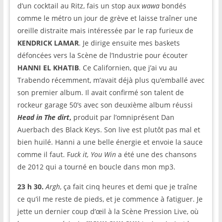
d’un cocktail au Ritz, fais un stop aux
wawa
bondés
comme le métro un jour de grève et laisse traîner une
oreille distraite mais intéressée par le rap furieux de
KENDRICK LAMAR
. Je dirige ensuite mes baskets
défoncées vers la Scène de l’Industrie pour écouter
HANNI EL KHATIB
. Ce Californien, que j’ai vu au
Trabendo récemment, m’avait déjà plus qu’emballé avec
son premier album. Il avait confirmé son talent de
rockeur garage 50’s avec son deuxième album réussi
Head in The dirt
,
produit par l’omniprésent Dan
Auerbach des Black Keys. Son live est plutôt pas mal et
bien huilé. Hanni a une belle énergie et envoie la sauce
comme il faut. F
uck it, You Win
a été une des chansons
de 2012 qui a tourné en boucle dans mon mp3.
23 h 30.
Argh
, ça fait cinq heures et demi que je traîne
ce qu’il me reste de pieds, et je commence à fatiguer. Je
jette un dernier coup d’œil à la Scène Pression Live, où