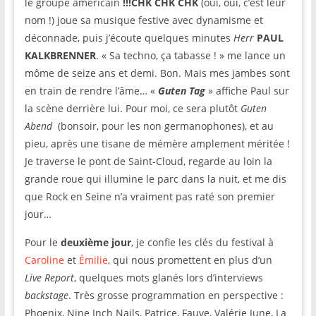
le groupe américain
!!!CHK CHK CHK
(oui, oui, c’est leur
nom !) joue sa musique festive avec dynamisme et
déconnade, puis j’écoute quelques minutes
Herr
PAUL
KALKBRENNER
. « Sa techno, ça tabasse ! » me lance un
môme de seize ans et demi. Bon. Mais mes jambes sont
en train de rendre l’âme… «
Guten Tag
» affiche Paul sur
la scène derrière lui. Pour moi, ce sera plutôt
Guten
Abend
(bonsoir, pour les non germanophones), et au
pieu, après une tisane de mémère amplement méritée !
Je traverse le pont de Saint-Cloud, regarde au loin la
grande roue qui illumine le parc dans la nuit, et me dis
que Rock en Seine n’a vraiment pas raté son premier
jour…
Pour le
deuxième jour
, je confie les clés du festival à
Caroline
et
Émilie
, qui nous promettent en plus d’un
Live Report
, quelques mots glanés lors d’interviews
backstage
. Très grosse programmation en perspective :
Phoenix, Nine Inch Nails, Patrice, Fauve, Valérie June, La