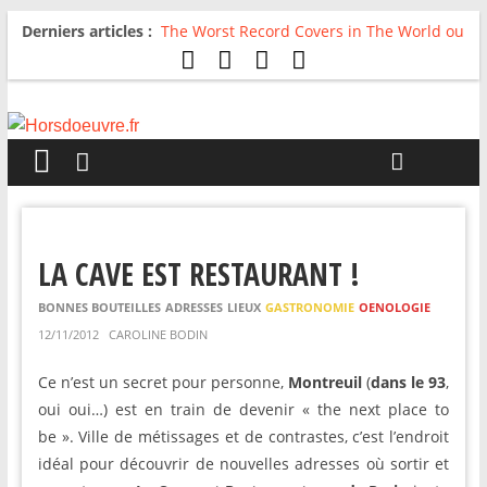
Derniers articles :
The Worst Record Covers in The World ou
Comment rire du pire
Avril 2026 : C’est dans les vieux pots
qu’on fait les meilleurs loops !
Salvaation : Electro Ladyland
For The First Time, Again : Tyler Ballgame
plie le game
Radio HDO #54 : Just be Good
LA CAVE EST RESTAURANT !
BONNES BOUTEILLES
ADRESSES
LIEUX
GASTRONOMIE
OENOLOGIE
12/11/2012
CAROLINE BODIN
Ce n’est un secret pour personne,
Montreuil
(
dans le 93
,
oui oui…) est en train de devenir « the next place to
be ». Ville de métissages et de contrastes, c’est l’endroit
idéal pour découvrir de nouvelles adresses où sortir et