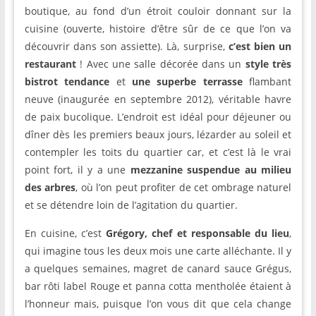
boutique, au fond d’un étroit couloir donnant sur la
cuisine (ouverte, histoire d’être sûr de ce que l’on va
découvrir dans son assiette). Là, surprise,
c’est bien un
restaurant
! Avec une salle décorée dans un
style très
bistrot tendance
et
une superbe terrasse
flambant
neuve (inaugurée en septembre 2012), véritable havre
de paix bucolique. L’endroit est idéal pour déjeuner ou
dîner dès les premiers beaux jours, lézarder au soleil et
contempler les toits du quartier car, et c’est là le vrai
point fort, il y a une
mezzanine suspendue au milieu
des arbres
, où l’on peut profiter de cet ombrage naturel
et se détendre loin de l’agitation du quartier.
En cuisine, c’est
Grégory, chef et responsable du lieu
,
qui imagine tous les deux mois une carte alléchante. Il y
a quelques semaines, magret de canard sauce Grégus,
bar rôti label Rouge et panna cotta mentholée étaient à
l’honneur mais, puisque l’on vous dit que cela change