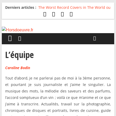
Derniers articles :
The Worst Record Covers in The World ou
Comment rire du pire
Avril 2026 : C’est dans les vieux pots
qu’on fait les meilleurs loops !
Salvaation : Electro Ladyland
For The First Time, Again : Tyler Ballgame
plie le game
Radio HDO #54 : Just be Good
L’équipe
Caroline Bodin
Tout d’abord, je ne parlerai pas de moi à la 3ème personne,
et pourtant je suis journaliste et j’aime le singulier. La
musique des mots, la mélodie des saveurs et des parfums,
l’accord somptueux d’un vin ; voilà ce que m’anime et ce que
j’aime à transcrire. Actualités, travail sur la photographie,
chroniques de disques et portraits, livres de cuisine, guide