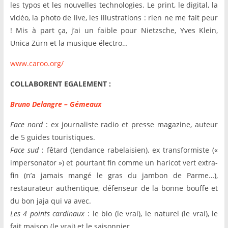
les typos et les nouvelles technologies. Le print, le digital, la
vidéo, la photo de live, les illustrations : rien ne me fait peur
! Mis à part ça, j’ai un faible pour Nietzsche, Yves Klein,
Unica Zürn et la musique électro…
www.caroo.org/
COLLABORENT EGALEMENT :
Bruno Delangre – Gémeaux
Face nord
: ex journaliste radio et presse magazine, auteur
de 5 guides touristiques.
Face sud
: fêtard (tendance rabelaisien), ex transformiste («
impersonator ») et pourtant fin comme un haricot vert extra-
fin (n’a jamais mangé le gras du jambon de Parme…),
restaurateur authentique, défenseur de la bonne bouffe et
du bon jaja qui va avec.
Les 4 points cardinaux
: le bio (le vrai), le naturel (le vrai), le
fait maison (le vrai) et le saisonnier.