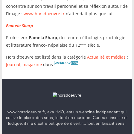
concentre sur son travail personnel et sa réflexion autour de
l’image :
www.horsdoeuvre.fr
n’attendait plus que lui…
Pamela Sharp
Professeur
Pamela Sharp
, docteur en éthologie, proctologie
ème
et littérature franco- népalaise du 12
siècle.
Hors d’oeuvre est listé dans la catégorie
Actualité et médias
:
Journal, magazine
dans
www.horsdoeuvre.fr, aka HdO, est un webzine indépendant qui
cultive le plaisir des sens, le tout en musique. Curieux, insolite et
ludique, il n'a d'autre but que de divertir... tout en faisant sens.