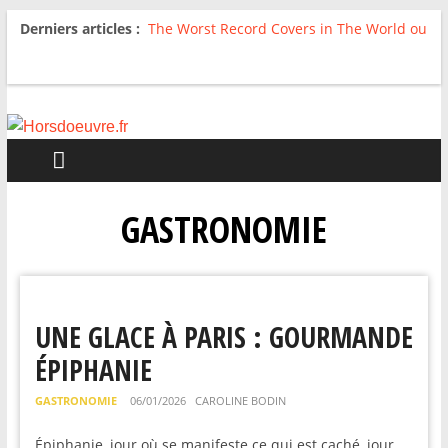
Derniers articles :
The Worst Record Covers in The World ou
Comment rire du pire
Avril 2026 : C’est dans les vieux pots
qu’on fait les meilleurs loops !
Salvaation : Electro Ladyland
For The First Time, Again : Tyler Ballgame
plie le game
Radio HDO #54 : Just be Good
GASTRONOMIE
UNE GLACE À PARIS : GOURMANDE
ÉPIPHANIE
GASTRONOMIE
06/01/2026
CAROLINE BODIN
Épiphanie, jour où se manifeste ce qui est caché, jour