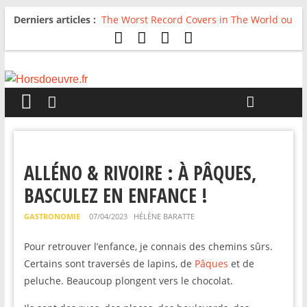
Derniers articles :
The Worst Record Covers in The World ou
Comment rire du pire
Avril 2026 : C’est dans les vieux pots
qu’on fait les meilleurs loops !
Salvaation : Electro Ladyland
For The First Time, Again : Tyler Ballgame
plie le game
Radio HDO #54 : Just be Good
ALLÉNO & RIVOIRE : À PÂQUES,
BASCULEZ EN ENFANCE !
GASTRONOMIE
07/04/2023
HÉLÈNE BARATTE
Pour retrouver l’enfance, je connais des chemins sûrs.
Certains sont traversés de lapins, de
Pâques
et de
peluche. Beaucoup plongent vers le chocolat.