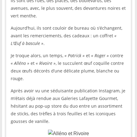
Ils sont des rues, des places, des boulevards, des
avenues, avec, le plus souvent, des devantures noires et
vert menthe.
Aujourd’hui, ils sont couloir de bureau où s’échangent,
avant les remerciements, des cadeaux : un coffret
«
L’Œuf à bascule »
.
Je troque alors, un temps,
« Patrick »
et
« Roger »
contre
« Alléno »
et
« Rivoire »
, le succulent œuf coquille contre
deux œufs décorés d’une délicate plume, blanche ou
rouge.
Après avoir vu une séduisante publication Instagram, je
m’étais déjà rendue aux Galeries Lafayette Gourmet,
hésitant au pop-up store du duo entre un assortiment
de sticks, des trèfles à trois feuilles et les iconiques
gousses de vanille.