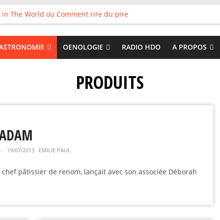
 in The World ou Comment rire du pire
s vieux pots qu’on fait les meilleurs loops !
land
 : Tyler Ballgame plie le game
ASTRONOMIE
OENOLOGIE
RADIO HDO
A PROPOS
 Good
PRODUITS
E ADAM
S
19/07/2013
EMILIE PAUL
 chef pâtissier de renom, lançait avec son associée Déborah