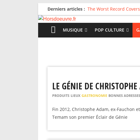
Derniers articles :
The Worst Record Covers
Avril 2026 : C’est dans le
Salvaation : Electro Lady
For The First Time, Again
MUSIQUE
POP CULTURE
G
Radio HDO #54 : Just be
LE GÉNIE DE CHRISTOPH
PRODUITS
LIEUX
GASTRONOMIE
BONNES ADRESSE
Fin 2012, Christophe Adam, ex-Fauchon et
Temam son premier Éclair de Génie