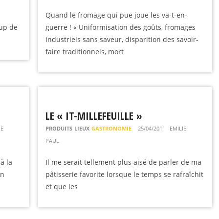
Quand le fromage qui pue joue les va-t-en-
oup de
guerre ! « Uniformisation des goûts, fromages
industriels sans saveur, disparition des savoir-
faire traditionnels, mort
LE « IT-MILLEFEUILLE »
IE
PRODUITS
LIEUX
GASTRONOMIE
25/04/2011
EMILIE
PAUL
à la
Il me serait tellement plus aisé de parler de ma
en
pâtisserie favorite lorsque le temps se rafraîchit
et que les