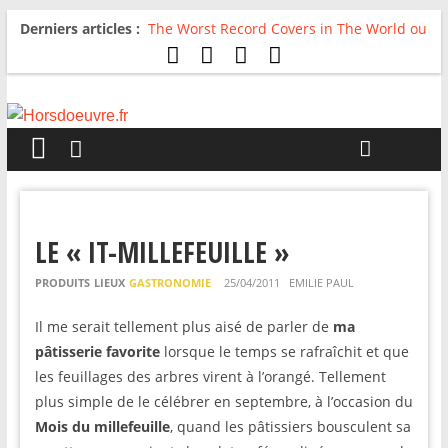
Derniers articles :
The Worst Record Covers in The World ou
Comment rire du pire
Avril 2026 : C’est dans les vieux pots
qu’on fait les meilleurs loops !
Salvaation : Electro Ladyland
For The First Time, Again : Tyler Ballgame
plie le game
Radio HDO #54 : Just be Good
LE « IT-MILLEFEUILLE »
PRODUITS
LIEUX
GASTRONOMIE
25/04/2011
EMILIE PAUL
Il me serait tellement plus aisé de parler de
ma
pâtisserie favorite
lorsque le temps se rafraîchit et que
les feuillages des arbres virent à l’orangé. Tellement
plus simple de le célébrer en septembre, à l’occasion du
Mois du millefeuille
, quand les pâtissiers bousculent sa