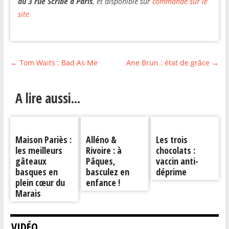
au 3 rue Scribe à Paris
, et disponible sur
commande sur le
site
←
Tom Waits : Bad As Me
Ane Brun : état de grâce
→
A lire aussi...
Maison Pariès :
Alléno &
Les trois
les meilleurs
Rivoire : à
chocolats :
gâteaux
Pâques,
vaccin anti-
basques en
basculez en
déprime
plein cœur du
enfance !
Marais
VIDÉO