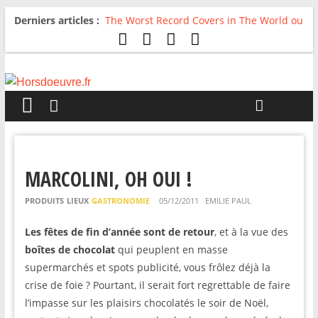
Derniers articles :
The Worst Record Covers in The World ou
Comment rire du pire
Avril 2026 : C’est dans les vieux pots
qu’on fait les meilleurs loops !
Salvaation : Electro Ladyland
For The First Time, Again : Tyler Ballgame
plie le game
Radio HDO #54 : Just be Good
MARCOLINI, OH OUI !
PRODUITS
LIEUX
GASTRONOMIE
05/12/2011
EMILIE PAUL
Les fêtes de fin d’année sont de retour
, et à la vue des
boîtes de chocolat
qui peuplent en masse
supermarchés et spots publicité, vous frôlez déjà la
crise de foie ? Pourtant, il serait fort regrettable de faire
l’impasse sur les plaisirs chocolatés le soir de Noël,