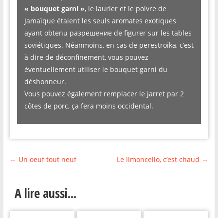
« bouquet garni »
, le laurier et le poivre de
Jamaïque étaient les seuls aromates exotiques
ayant obtenu разрешение de figurer sur les tables
soviétiques. Néanmoins, en cas de perestroika, c’est
à dire de déconfinement, vous pouvez
éventuellement utiliser le bouquet garni du
déshonneur.
Vous pouvez également remplacer le jarret par 2
côtes de porc, ça fera moins occidental.
←
Un oeuf tout neuf
Le limoncello, c’est chaud
→
A lire aussi...