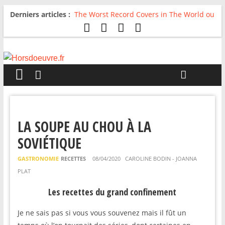
Derniers articles :
The Worst Record Covers in The World ou
Comment rire du pire
Avril 2026 : C’est dans les vieux pots
qu’on fait les meilleurs loops !
Salvaation : Electro Ladyland
For The First Time, Again : Tyler Ballgame
plie le game
Radio HDO #54 : Just be Good
LA SOUPE AU CHOU À LA
SOVIÉTIQUE
GASTRONOMIE
RECETTES
08/04/2020
CAROLINE BODIN - JOANNA
PLAT
Les recettes du grand confinement
Je ne sais pas si vous vous souvenez mais il fût un