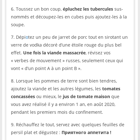
6. Toussez un bon coup,
épluchez les tubercules
sus-
nommés et découpez-les en cubes puis ajoutez-les à la
soupe.
7. Dépi
o
tez un peu de jarret de porc tout en sirotant un
verre de vodka décoré d’une étoile rouge du plus bel
effet.
Une fois la viande massacrée
, révisez vos
« verbes de mouvement » russes, seulement ceux qui
vont « d’un point A à un point B ».
8. Lorsque les pommes de terre sont bien tendres,
ajoutez la viande et les autres légumes, les
tomates
concassées
ou mieux, le
jus de tomate maison
que
vous avez réalisé il y a environ 1 an, en août 2020,
pendant les premiers mois du confinement.
9. Réchauffez le tout, servez avec quelques feuilles de
persil plat et dégustez :
Приятного аппетита !