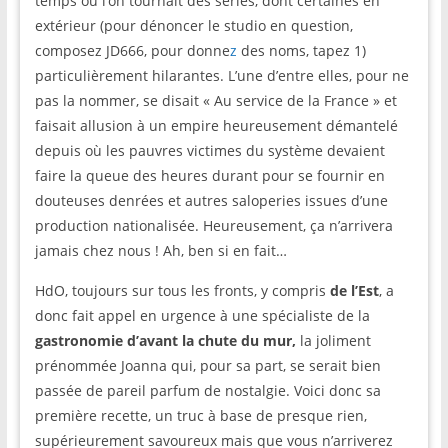
temps où l’on tournait des séries, dont certaines en
extérieur (pour dénoncer le studio en question,
composez JD666, pour donne
z
des noms, tapez 1)
particulièrement hilarantes. L’une d’entre elles, pour ne
pas la nommer, se disait « Au service de la France » et
faisait allusion à un empire heureusement démantelé
depuis où les pauvres victimes du système devaient
faire la queue des heures durant pour se fournir en
douteuses denrées et autres saloperies issues d’une
production nationalisée. Heureusement, ça n’arrivera
jamais chez nous ! Ah, ben si en fait…
HdO, toujours sur tous les fronts, y compris
de l’Est
, a
donc fait appel en urgence à une spécialiste de la
gastronomie d’avant la chute du mur,
la joliment
prénommée Joanna qui, pour sa part, se serait bien
passée de pareil parfum de nostalgie. Voici donc sa
première recette, un truc à base de presque rien,
supérieurement savoureux mais que vous n’arriverez