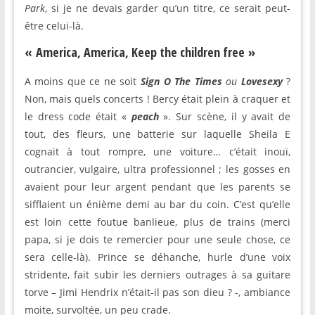
Park
, si je ne devais garder qu’un titre, ce serait peut-
être celui-là.
« America, America, Keep the children free »
A moins que ce ne soit
Sign O The Times
ou
Lovesexy
?
Non, mais quels concerts ! Bercy était plein à craquer et
le dress code était «
peach
». Sur scène, il y avait de
tout, des fleurs, une batterie sur laquelle Sheila E
cognait à tout rompre, une voiture… c’était inouï,
outrancier, vulgaire, ultra professionnel ; les gosses en
avaient pour leur argent pendant que les parents se
sifflaient un énième demi au bar du coin. C’est qu’elle
est loin cette foutue banlieue, plus de trains (merci
papa, si je dois te remercier pour une seule chose, ce
sera celle-là). Prince se déhanche, hurle d’une voix
stridente, fait subir les derniers outrages à sa guitare
torve – Jimi Hendrix n’était-il pas son dieu ? -, ambiance
moite, survoltée, un peu crade.