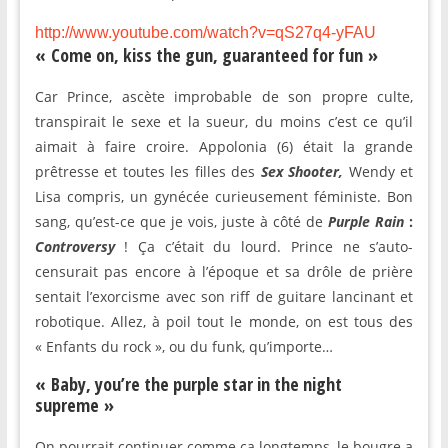
http://www.youtube.com/watch?v=qS27q4-yFAU
« Come on, kiss the gun, guaranteed for fun »
Car Prince, ascète improbable de son propre culte,
transpirait le sexe et la sueur, du moins c’est ce qu’il
aimait à faire croire. Appolonia (6) était la grande
prêtresse et toutes les filles des
Sex Shooter,
Wendy et
Lisa compris, un gynécée curieusement féministe. Bon
sang, qu’est-ce que je vois, juste à côté de
Purple Rain
:
Controversy
! Ça c’était du lourd. Prince ne s’auto-
censurait pas encore à l’époque et sa drôle de prière
sentait l’exorcisme avec son riff de guitare lancinant et
robotique. Allez, à poil tout le monde, on est tous des
« Enfants du rock », ou du funk, qu’importe…
« Baby, you’re the purple star in the night
supreme »
On pourrait continuer comme ça longtemps, le bougre a