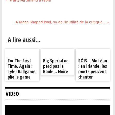
←
Franz Ferdinand à table
A Moon Shaped Pool, ou de l’inutilité de la critique…
→
A lire aussi...
For The First
Big Special ne
RÓIS – Mo Léan
Time, Again :
perd pas la
: en Irlande, les
Tyler Ballgame
Boule… Noire
morts peuvent
plie le game
chanter
VIDÉO