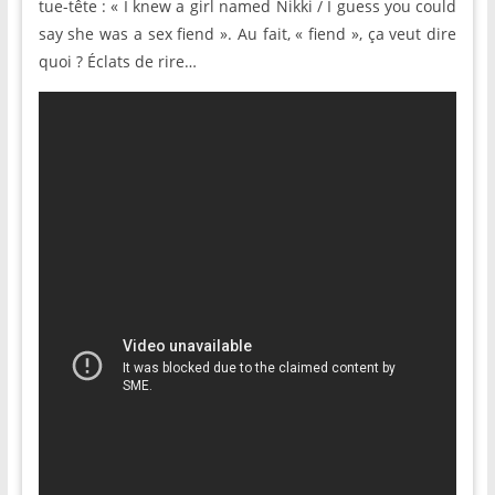
tue-tête : « I knew a girl named Nikki / I guess you could
say she was a sex fiend ». Au fait, « fiend », ça veut dire
quoi ? Éclats de rire…