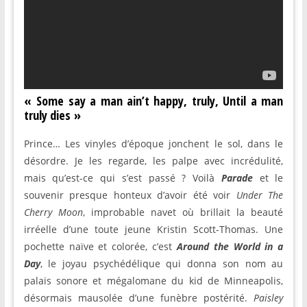
« Some say a man ain’t happy, truly,
U
ntil a man
truly dies »
Prince… Les vinyles d’époque jonchent le sol, dans le
désordre. Je les regarde, les palpe avec incrédulité,
mais qu’est-ce qui s’est passé ? Voilà
Parade
et le
souvenir presque honteux d’avoir été voir
Under The
Cherry Moon
, improbable navet où brillait la beauté
irréelle d’une toute jeune Kristin Scott-Thomas. Une
pochette naïve et colorée, c’est
Around the World in a
Day
, le joyau psychédélique qui donna son nom au
palais sonore et mégalomane du kid de Minneapolis,
désormais mausolée d’une funèbre postérité.
Paisley