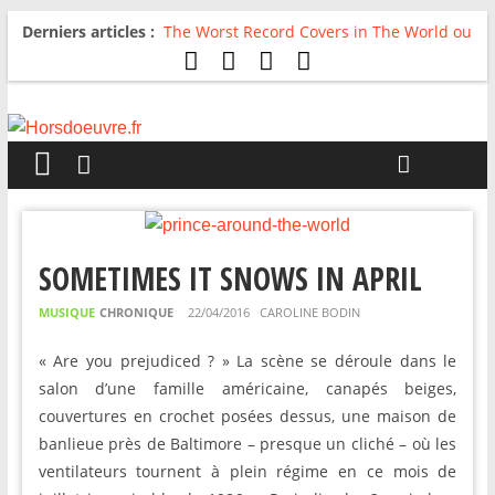
Derniers articles :
The Worst Record Covers in The World ou
Comment rire du pire
Avril 2026 : C’est dans les vieux pots
qu’on fait les meilleurs loops !
Salvaation : Electro Ladyland
For The First Time, Again : Tyler Ballgame
plie le game
Radio HDO #54 : Just be Good
SOMETIMES IT SNOWS IN APRIL
MUSIQUE
CHRONIQUE
22/04/2016
CAROLINE BODIN
« Are you prejudiced ? » La scène se déroule dans le
salon d’une famille américaine, canapés beiges,
couvertures en crochet posées dessus, une maison de
banlieue près de Baltimore – presque un cliché – où les
ventilateurs tournent à plein régime en ce mois de