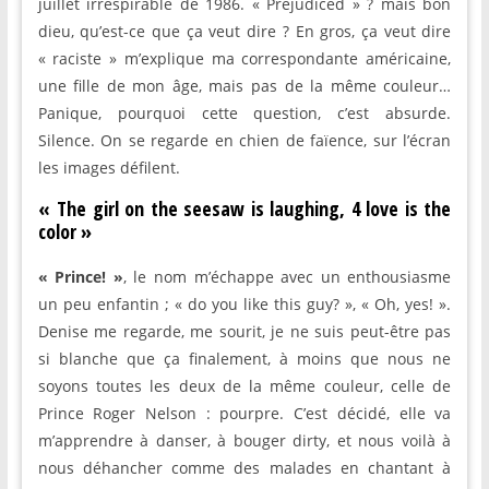
juillet irrespirable de 1986. « Prejudiced » ? mais bon
dieu, qu’est-ce que ça veut dire ? En gros, ça veut dire
« raciste » m’explique ma correspondante américaine,
une fille de mon âge, mais pas de la même couleur…
Panique, pourquoi cette question, c’est absurde.
Silence. On se regarde en chien de faïence, sur l’écran
les images défilent.
« The girl on the seesaw is laughing, 4 love is the
color »
« Prince! »
, le nom m’échappe avec un enthousiasme
un peu enfantin ; « do you like this guy? », « Oh, yes! ».
Denise me regarde, me sourit, je ne suis peut-être pas
si blanche que ça finalement, à moins que nous ne
soyons toutes les deux de la même couleur, celle de
Prince Roger Nelson : pourpre. C’est décidé, elle va
m’apprendre à danser, à bouger dirty, et nous voilà à
nous déhancher comme des malades en chantant à