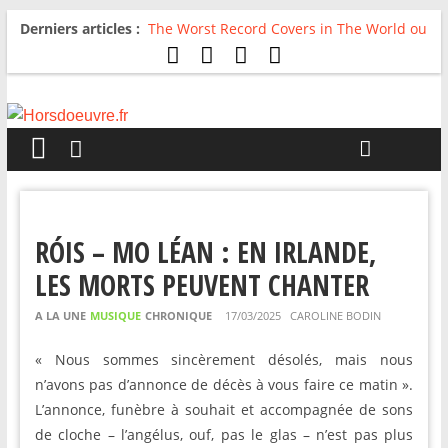
Derniers articles :
The Worst Record Covers in The World ou
Comment rire du pire
Avril 2026 : C’est dans les vieux pots
qu’on fait les meilleurs loops !
Salvaation : Electro Ladyland
For The First Time, Again : Tyler Ballgame
plie le game
Radio HDO #54 : Just be Good
RÓIS – MO LÉAN : EN IRLANDE,
LES MORTS PEUVENT CHANTER
A LA UNE
MUSIQUE
CHRONIQUE
17/03/2025
CAROLINE BODIN
« Nous sommes sincèrement désolés, mais nous
n’avons pas d’annonce de décès à vous faire ce matin ».
L’annonce, funèbre à souhait et accompagnée de sons
de cloche – l’angélus, ouf, pas le glas – n’est pas plus