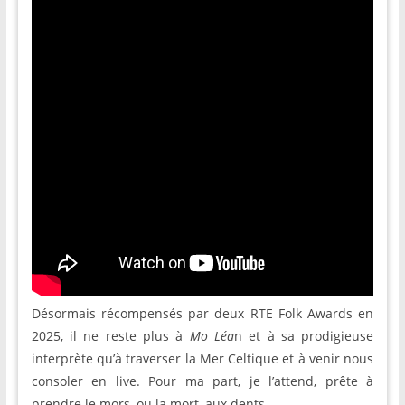
Désormais récompensés par deux RTE Folk Awards en
2025, il ne reste plus à
Mo Léa
n et à sa prodigieuse
interprète qu’à traverser la Mer Celtique et à venir nous
consoler en live. Pour ma part, je l’attend, prête à
prendre le mors, ou la mort, aux dents.