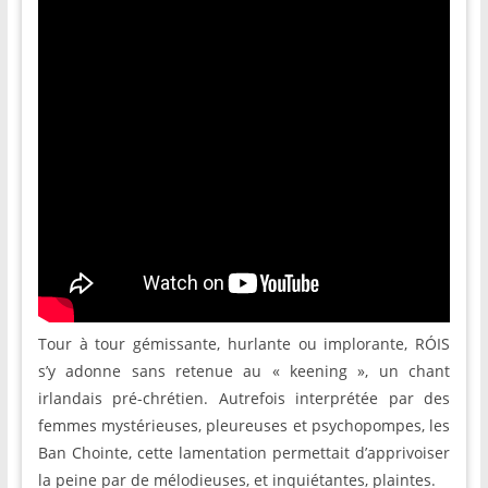
Tour à tour gémissante, hurlante ou implorante, RÓIS
s’y adonne sans retenue au « keening », un chant
irlandais pré-chrétien. Autrefois interprétée par des
femmes mystérieuses, pleureuses et psychopompes, les
Ban Chointe, cette lamentation permettait d’apprivoiser
la peine par de mélodieuses, et inquiétantes, plaintes.