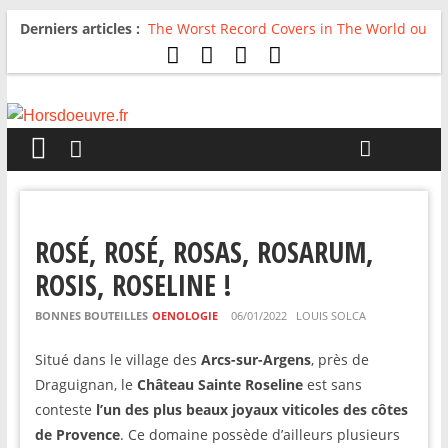
Derniers articles :
The Worst Record Covers in The World ou
Comment rire du pire
Avril 2026 : C’est dans les vieux pots
qu’on fait les meilleurs loops !
Salvaation : Electro Ladyland
For The First Time, Again : Tyler Ballgame
plie le game
Radio HDO #54 : Just be Good
ROSÉ, ROSÉ, ROSAS, ROSARUM,
ROSIS, ROSELINE !
BONNES BOUTEILLES
OENOLOGIE
06/01/2022
LOUIS SOLCA
Situé dans le village des
Arcs-sur-Argens
, près de
Draguignan, le
Château Sainte Roseline
est sans
conteste
l’un des plus beaux joyaux viticoles des côtes
de Provence
. Ce domaine possède d’ailleurs plusieurs