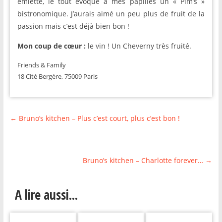
émietté, le tout évoque à mes papilles un « Pim’s »
bistronomique. J’aurais aimé un peu plus de fruit de la
passion mais c’est déjà bien bon !
Mon coup de cœur :
le vin ! Un Cheverny très fruité.
Friends & Family
18 Cité Bergère, 75009 Paris
←
Bruno’s kitchen – Plus c’est court, plus c’est bon !
Bruno’s kitchen – Charlotte forever…
→
A lire aussi...