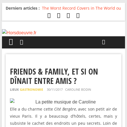
Derniers articles :
The Worst Record Covers in The World ou
Comment rire du pire
Avril 2026 : C’est dans les vieux pots
qu’on fait les meilleurs loops !
Salvaation : Electro Ladyland
For The First Time, Again : Tyler Ballgame
plie le game
Radio HDO #54 : Just be Good
FRIENDS & FAMILY, ET SI ON
DÎNAIT ENTRE AMIS ?
LIEUX
GASTRONOMIE
30/11/2017
CAROLINE BODIN
Elle a du charme cette
Cité Bergère
, avec son petit air de
vieux Paris. Il y a beaucoup d’hôtels, certes, mais y
subsiste le cachet des endroits un peu secrets. Loin de