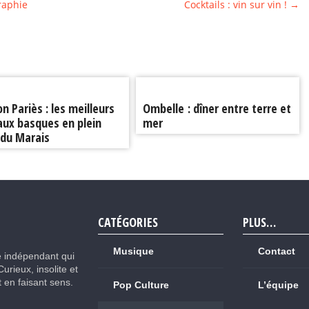
raphie
Cocktails : vin sur vin !
→
n Pariès : les meilleurs
Ombelle : dîner entre terre et
ux basques en plein
mer
 du Marais
CATÉGORIES
PLUS…
Musique
Contact
e indépendant qui
Curieux, insolite et
ut en faisant sens.
Pop Culture
L’équipe