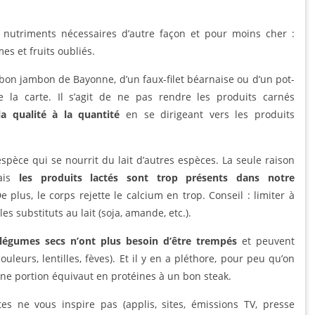
es nutriments nécessaires d’autre façon et pour moins cher :
es et fruits oubliés.
bon jambon de Bayonne, d’un faux-filet béarnaise ou d’un pot-
de la carte. Il s’agit de ne pas rendre les produits carnés
la qualité à la quantité
en se dirigeant vers les produits
espèce qui se nourrit du lait d’autres espèces. La seule raison
Mais
les produits lactés sont trop présents dans notre
De plus, le corps rejette le calcium en trop. Conseil : limiter à
es substituts au lait (soja, amande, etc.).
 légumes secs n’ont plus besoin d’être trempés
et peuvent
couleurs, lentilles, fèves). Et il y en a pléthore, pour peu qu’on
e portion équivaut en protéines à un bon steak.
tes ne vous inspire pas (applis, sites, émissions TV, presse