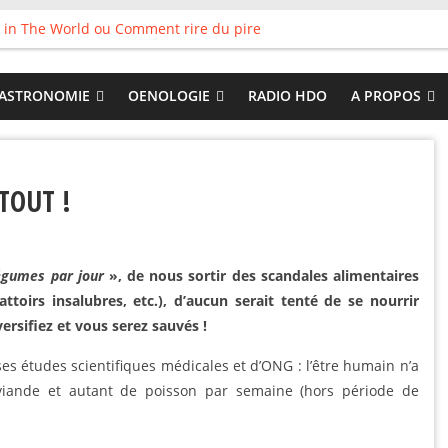
 in The World ou Comment rire du pire
s vieux pots qu’on fait les meilleurs loops !
land
 : Tyler Ballgame plie le game
ASTRONOMIE
OENOLOGIE
RADIO HDO
A PROPOS
 Good
 TOUT !
légumes par jour
», de nous sortir des scandales alimentaires
ttoirs insalubres, etc.), d’aucun serait tenté de se nourrir
ersifiez et vous serez sauvés !
es études scientifiques médicales et d’ONG : l’être humain n’a
viande et autant de poisson par semaine (hors période de