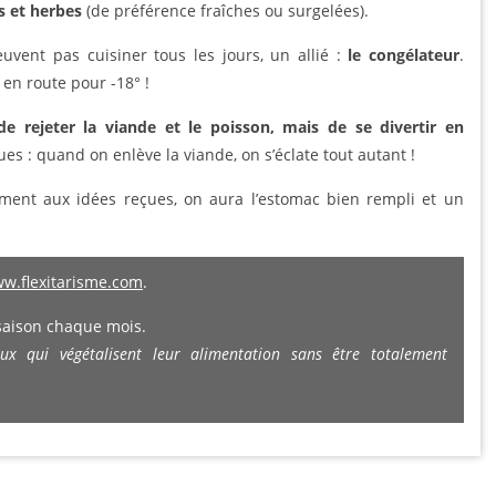
s et herbes
(de préférence fraîches ou surgelées).
uvent pas cuisiner tous les jours, un allié :
le congélateur
.
 en route pour -18° !
de rejeter la viande et le poisson, mais de se divertir en
es : quand on enlève la viande, on s’éclate tout autant !
ement aux idées reçues, on aura l’estomac bien rempli et un
w.flexitarisme.com
.
 saison chaque mois.
ceux qui végétalisent leur alimentation sans être totalement