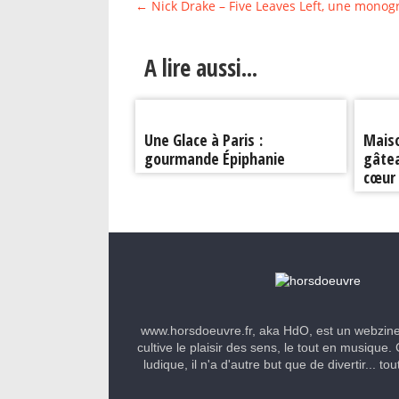
←
Nick Drake – Five Leaves Left, une monog
A lire aussi...
Une Glace à Paris :
Maiso
gourmande Épiphanie
gâtea
cœur
www.horsdoeuvre.fr, aka HdO, est un webzin
cultive le plaisir des sens, le tout en musique. 
ludique, il n'a d'autre but que de divertir... to