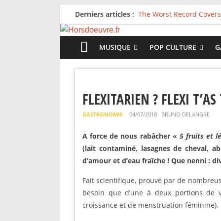
Derniers articles :
The Worst Record Covers
Avril 2026 : C’est dans le
Salvaation : Electro Lady
For The First Time, Again
MUSIQUE
POP CULTURE
G
Radio HDO #54 : Just be
FLEXITARIEN ? FLEXI T’AS
GASTRONOMIE
04/07/2018
BRUNO DELANGRE
A force de nous rabâcher «
5 fruits et 
(lait contaminé, lasagnes de cheval, aba
d’amour et d’eau fraîche ! Que nenni : div
Fait scientifique, prouvé par de nombreus
besoin que d’une à deux portions de 
croissance et de menstruation féminine).