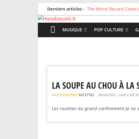
Derniers articles :
The Worst Record Covers
Avril 2026 : C’est dans le
Salvaation : Electro Lady
For The First Time, Again
MUSIQUE
POP CULTURE
G
Radio HDO #54 : Just be
LA SOUPE AU CHOU À LA 
GASTRONOMIE
RECETTES
08/04/2020
CAROLINE B
Les recettes du grand confinement Je ne s