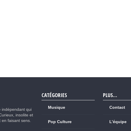
CATÉGORIES
PLUS…
Musique
Contact
e indépendant qui
Curieux, insolite et
ut en faisant sens.
Pop Culture
L’équipe