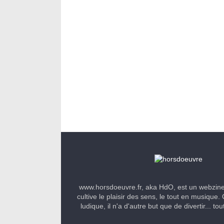
www.horsdoeuvre.fr, aka HdO, est un webzin
cultive le plaisir des sens, le tout en musique. 
ludique, il n'a d'autre but que de divertir... to