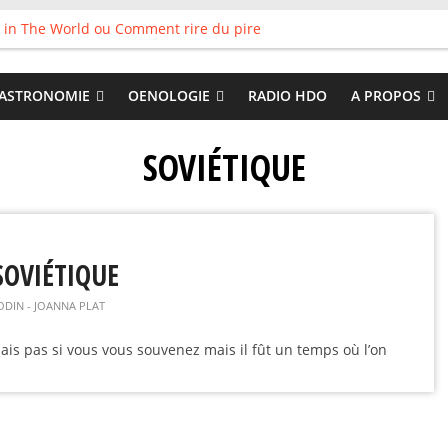
 in The World ou Comment rire du pire
s vieux pots qu’on fait les meilleurs loops !
land
 : Tyler Ballgame plie le game
ASTRONOMIE
OENOLOGIE
RADIO HDO
A PROPOS
 Good
SOVIÉTIQUE
SOVIÉTIQUE
ODIN - JOANNA PLAT
ais pas si vous vous souvenez mais il fût un temps où l’on