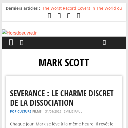
Derniers articles :
The Worst Record Covers in The World ou
Comment rire du pire
Avril 2026 : C’est dans les vieux pots
qu’on fait les meilleurs loops !
Salvaation : Electro Ladyland
For The First Time, Again : Tyler Ballgame
plie le game
Radio HDO #54 : Just be Good
MARK SCOTT
SEVERANCE : LE CHARME DISCRET
DE LA DISSOCIATION
POP CULTURE
FILMS
31/01/2025
EMILIE PAUL
Chaque jour, Mark se lève à la même heure. Il revêt le