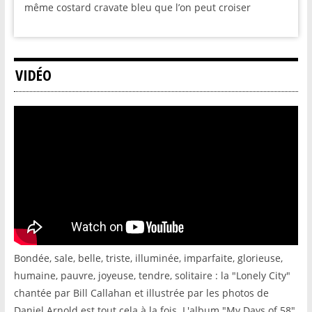
même costard cravate bleu que l’on peut croiser
VIDÉO
Bondée, sale, belle, triste, illuminée, imparfaite, glorieuse,
humaine, pauvre, joyeuse, tendre, solitaire : la "Lonely City"
chantée par Bill Callahan et illustrée par les photos de
Daniel Arnold est tout cela à la fois. L'album "My Days of 58"