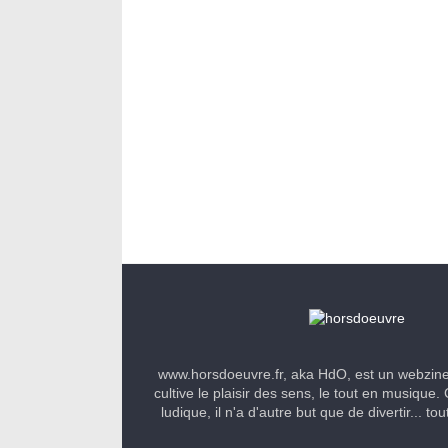
www.horsdoeuvre.fr, aka HdO, est un webzin
cultive le plaisir des sens, le tout en musique. 
ludique, il n'a d'autre but que de divertir... to