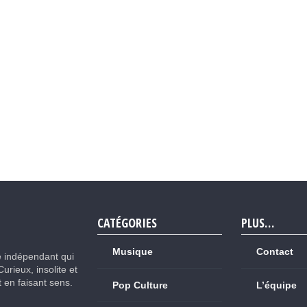
CATÉGORIES
PLUS…
Musique
Contact
e indépendant qui
Curieux, insolite et
ut en faisant sens.
Pop Culture
L’équipe