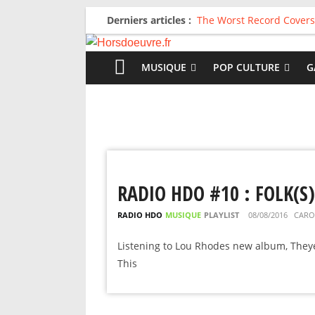
Derniers articles :
The Worst Record Covers
Avril 2026 : C’est dans le
Salvaation : Electro Lady
For The First Time, Again
MUSIQUE
POP CULTURE
G
Radio HDO #54 : Just be
RADIO HDO #10 : FOLK(S)
RADIO HDO
MUSIQUE
PLAYLIST
08/08/2016
CARO
Listening to Lou Rhodes new album, Theye
This