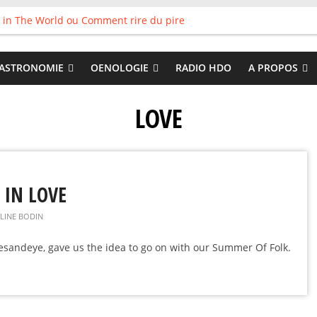
 in The World ou Comment rire du pire
s vieux pots qu’on fait les meilleurs loops !
land
 : Tyler Ballgame plie le game
ASTRONOMIE
OENOLOGIE
RADIO HDO
A PROPOS
 Good
LOVE
 IN LOVE
LINE BODIN
sandeye, gave us the idea to go on with our Summer Of Folk.