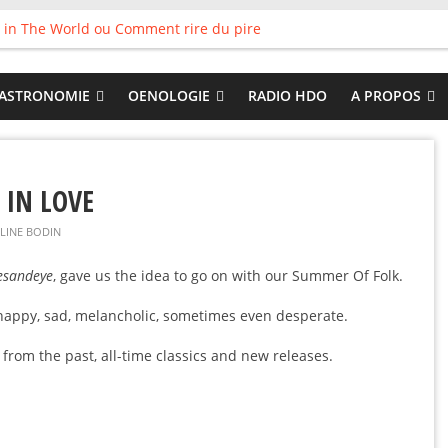
 in The World ou Comment rire du pire
s vieux pots qu’on fait les meilleurs loops !
land
 : Tyler Ballgame plie le game
ASTRONOMIE
OENOLOGIE
RADIO HDO
A PROPOS
 Good
 IN LOVE
LINE BODIN
esandeye
, gave us the idea to go on with our Summer Of Folk.
y, happy, sad, melancholic, sometimes even desperate.
from the past, all-time classics and new releases.