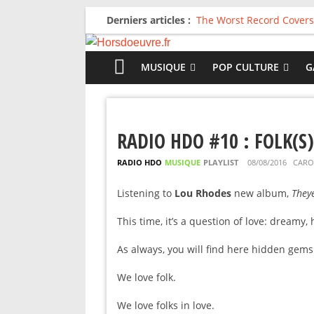
Derniers articles :
The Worst Record Covers
Avril 2026 : C’est dans le
Salvaation : Electro Lady
For The First Time, Again
MUSIQUE
POP CULTURE
G
Radio HDO #54 : Just be
RADIO HDO #10 : FOLK(S)
RADIO HDO
MUSIQUE
PLAYLIST
08/08/2016
CARO
Listening to
Lou Rhodes
new album,
They
This time, it’s a question of love: dream
As always, you will find here hidden gems 
We love folk.
We love folks in love.