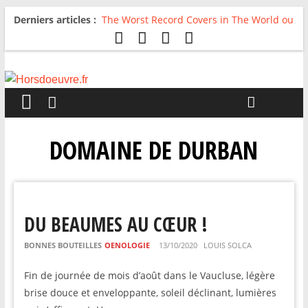
Derniers articles :
The Worst Record Covers in The World ou
Comment rire du pire
Avril 2026 : C’est dans les vieux pots
qu’on fait les meilleurs loops !
Salvaation : Electro Ladyland
For The First Time, Again : Tyler Ballgame
plie le game
Radio HDO #54 : Just be Good
DOMAINE DE DURBAN
DU BEAUMES AU CŒUR !
BONNES BOUTEILLES
OENOLOGIE
13/10/2020
LOUIS SOLCA
Fin de journée de mois d’août dans le Vaucluse, légère
brise douce et enveloppante, soleil déclinant, lumières