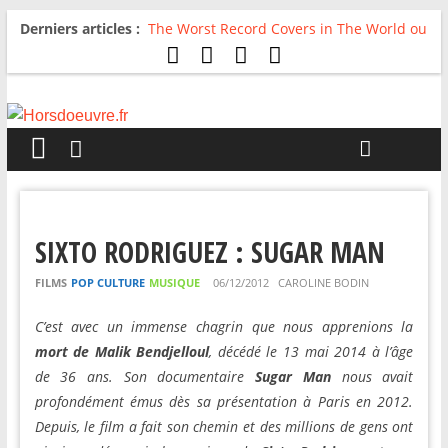
Derniers articles :
The Worst Record Covers in The World ou
Comment rire du pire
Avril 2026 : C’est dans les vieux pots
qu’on fait les meilleurs loops !
Salvaation : Electro Ladyland
For The First Time, Again : Tyler Ballgame
plie le game
Radio HDO #54 : Just be Good
SIXTO RODRIGUEZ : SUGAR MAN
FILMS
POP CULTURE
MUSIQUE
06/12/2012
CAROLINE BODIN
C’est avec un immense chagrin que nous apprenions la
mort de Malik Bendjelloul
, décédé le 13 mai 2014 à l’âge
de 36 ans. Son documentaire
Sugar Man
nous avait
profondément émus dès sa présentation à Paris en 2012.
Depuis, le film a fait son chemin et des millions de gens ont