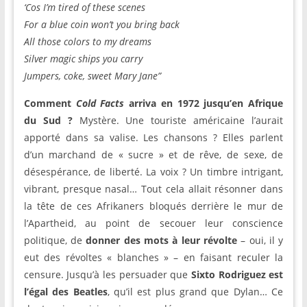
‘Cos I’m tired of these scenes
For a blue coin won’t you bring back
All those colors to my dreams
Silver magic ships you carry
Jumpers, coke, sweet Mary Jane”
Comment
Cold Facts
arriva en 1972 jusqu’en Afrique
du Sud ?
Mystère. Une touriste américaine l’aurait
apporté dans sa valise. Les chansons ? Elles parlent
d’un marchand de « sucre » et de rêve, de sexe, de
désespérance, de liberté. La voix ? Un timbre intrigant,
vibrant, presque nasal… Tout cela allait résonner dans
la tête de ces Afrikaners bloqués derrière le mur de
l’Apartheid, au point de secouer leur conscience
politique, de
donner des mots à leur révolte
– oui, il y
eut des révoltes « blanches » – en faisant reculer la
censure. Jusqu’à les persuader que
Sixto Rodriguez est
l’égal des Beatles
, qu’il est plus grand que Dylan… Ce