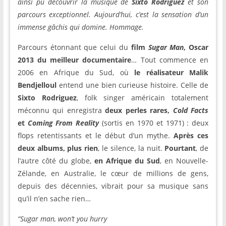
ainsi pu découvrir la musique de
Sixto Rodriguez
et son
parcours exceptionnel. Aujourd’hui, c’est la sensation d’un
immense gâchis qui domine. Hommage.
Parcours étonnant que celui du
film
Sugar Man
, Oscar
2013 du meilleur documentaire
… Tout commence en
2006 en Afrique du Sud, où
le réalisateur Malik
Bendjelloul
entend une bien curieuse histoire. Celle de
Sixto Rodriguez
, folk singer américain totalement
méconnu qui enregistra
deux perles rares,
Cold Facts
et
Coming From Reality
(sortis en 1970 et 1971) : deux
flops retentissants et le début d’un mythe.
Après ces
deux albums, plus rien
, le silence, la nuit.
Pourtant
, de
l’autre côté du globe,
en Afrique du Sud
, en Nouvelle-
Zélande, en Australie, le cœur de millions de gens,
depuis des décennies, vibrait pour sa musique sans
qu’il n’en sache rien…
“Sugar man, won’t you hurry