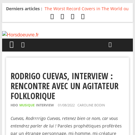
Derniers articles :
The Worst Record Covers in The World ou
Comment rire du pire
Avril 2026 : C’est dans les vieux pots
qu’on fait les meilleurs loops !
Salvaation : Electro Ladyland
For The First Time, Again : Tyler Ballgame
plie le game
Radio HDO #54 : Just be Good
RODRIGO CUEVAS, INTERVIEW :
RENCONTRE AVEC UN AGITATEUR
FOLKLORIQUE
HDO
MUSIQUE
INTERVIEW
01/08/2022
CAROLINE BODIN
Cuevas, Rodrrrrigo Cuevas, retenez bien ce nom, car vous
entendrez parler de lui !
Paroles prophétiques proférées
par un étrange personnage, mi-homme, mi-créature