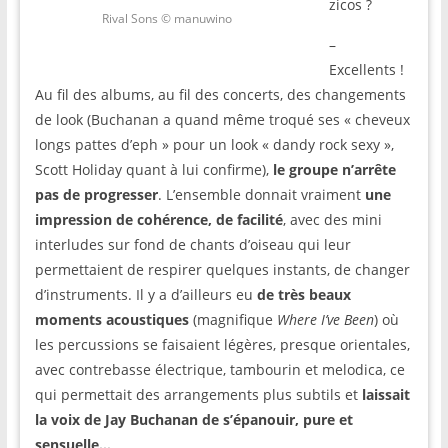
zicos ?
Rival Sons © manuwino
–
Excellents !
Au fil des albums, au fil des concerts, des changements
de look (Buchanan a quand même troqué ses « cheveux
longs pattes d’eph » pour un look « dandy rock sexy »,
Scott Holiday quant à lui confirme),
le groupe n’arrête
pas de progresser
. L’ensemble donnait vraiment
une
impression de cohérence, de facilité
, avec des mini
interludes sur fond de chants d’oiseau qui leur
permettaient de respirer quelques instants, de changer
d’instruments. Il y a d’ailleurs eu
de très beaux
moments acoustiques
(magnifique
Where I’ve Been
) où
les percussions se faisaient légères, presque orientales,
avec contrebasse électrique, tambourin et melodica, ce
qui permettait des arrangements plus subtils et
laissait
la voix de Jay Buchanan de s’épanouir, pure et
sensuelle…