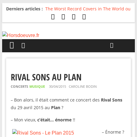
Derniers articles :
The Worst Record Covers in The World ou
Comment rire du pire
Avril 2026 : C’est dans les vieux pots
qu’on fait les meilleurs loops !
Salvaation : Electro Ladyland
For The First Time, Again : Tyler Ballgame
plie le game
Radio HDO #54 : Just be Good
RIVAL SONS AU PLAN
CONCERTS
MUSIQUE
30/04/2015
CAROLINE BODIN
– Bon alors, il était comment ce concert des
Rival Sons
du 29 avril 2015 au
Plan
?
– Mon vieux,
c’était… énorme
!!
– Énorme ?