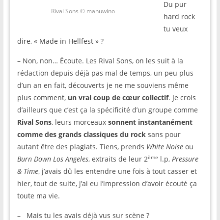
Du pur
Rival Sons © manuwino
hard rock
tu veux
dire, « Made in Hellfest » ?
– Non, non… Écoute. Les Rival Sons, on les suit à la
rédaction depuis déjà pas mal de temps, un peu plus
d’un an en fait, découverts je ne me souviens même
plus comment,
un vrai coup de cœur collectif
. Je crois
d’ailleurs que c’est ça la spécificité d’un groupe comme
Rival Sons
, leurs morceaux
sonnent instantanément
comme des grands classiques du rock
sans pour
autant être des plagiats. Tiens, prends
White Noise
ou
ème
Burn Down Los Angeles
, extraits de leur 2
l.p,
Pressure
& Time
, j’avais dû les entendre une fois à tout casser et
hier, tout de suite, j’ai eu l’impression d’avoir écouté ça
toute ma vie.
– Mais tu les avais déjà vus sur scène ?