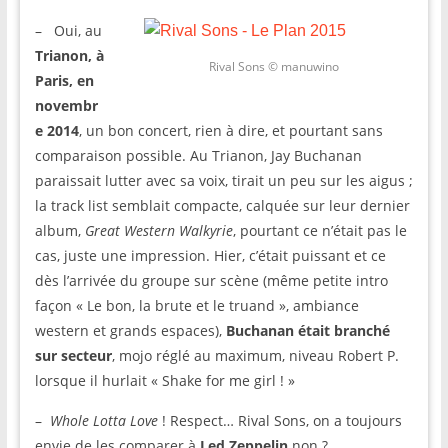
– Oui, au
Trianon, à
Rival Sons © manuwino
Paris, en
novembr
e 2014
, un bon concert, rien à dire, et pourtant sans
comparaison possible. Au Trianon, Jay Buchanan
paraissait lutter avec sa voix, tirait un peu sur les aigus ;
la track list semblait compacte, calquée sur leur dernier
album,
Great Western Walkyrie
, pourtant ce n’était pas le
cas, juste une impression. Hier, c’était puissant et ce
dès l’arrivée du groupe sur scène (même petite intro
façon « Le bon, la brute et le truand », ambiance
western et grands espaces),
Buchanan était branché
sur secteur
, mojo réglé au maximum, niveau Robert P.
lorsque il hurlait « Shake for me girl ! »
–
Whole Lotta Love
! Respect… Rival Sons, on a toujours
envie de les comparer à
Led Zeppelin
non ?