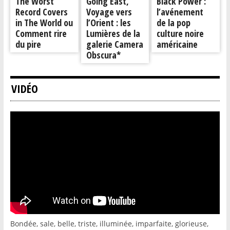
The Worst
Going East,
Black Power :
Record Covers
Voyage vers
l’avénement
in The World ou
l’Orient : les
de la pop
Comment rire
Lumières de la
culture noire
du pire
galerie Camera
américaine
Obscura*
VIDÉO
Bondée, sale, belle, triste, illuminée, imparfaite, glorieuse,