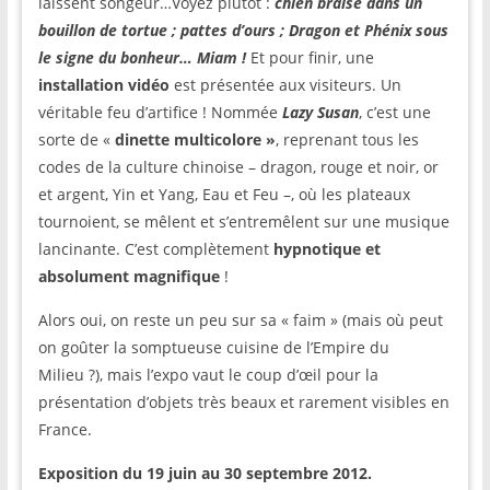
laissent songeur…Voyez plutôt :
chien braisé dans un
bouillon de tortue ; pattes d’ours ; Dragon et Phénix sous
le signe du bonheur… Miam !
Et pour finir, une
installation vidéo
est présentée aux visiteurs. Un
véritable feu d’artifice ! Nommée
Lazy Susan
, c’est une
sorte de «
dinette multicolore »
, reprenant tous les
codes de la culture chinoise – dragon, rouge et noir, or
et argent, Yin et Yang, Eau et Feu –, où les plateaux
tournoient, se mêlent et s’entremêlent sur une musique
lancinante. C’est complètement
hypnotique et
absolument magnifique
!
Alors oui, on reste un peu sur sa « faim » (mais où peut
on goûter la somptueuse cuisine de l’Empire du
Milieu ?), mais l’expo vaut le coup d’œil pour la
présentation d’objets très beaux et rarement visibles en
France.
Exposition du 19 juin au 30 septembre 2012.