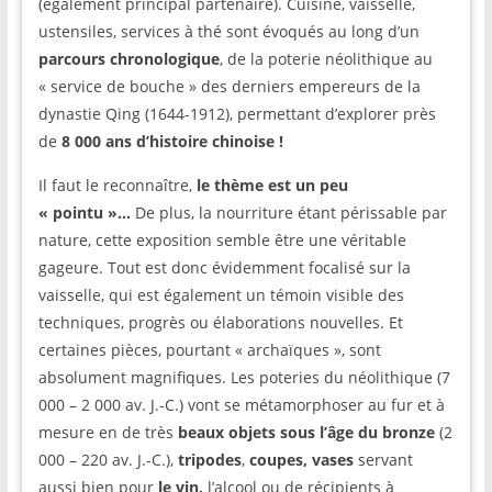
(également principal partenaire). Cuisine, vaisselle,
ustensiles, services à thé sont évoqués au long d’un
parcours chronologique
, de la poterie néolithique au
« service de bouche » des derniers empereurs de la
dynastie Qing (1644-1912), permettant d’explorer près
de
8 000 ans
d’histoire chinoise !
Il faut le reconnaître,
le thème est un peu
« pointu »…
De plus, la nourriture étant périssable par
nature, cette exposition semble être une véritable
gageure. Tout est donc évidemment focalisé sur la
vaisselle, qui est également un témoin visible des
techniques, progrès ou élaborations nouvelles. Et
certaines pièces, pourtant « archaïques », sont
absolument magnifiques. Les poteries du néolithique (7
000 – 2 000 av. J.-C.) vont se métamorphoser au fur et à
mesure en de très
beaux objets sous l’âge du bronze
(2
000 – 220 av. J.-C.),
tripodes
,
coupes,
vases
servant
aussi bien pour
le vin,
l’alcool ou de récipients à