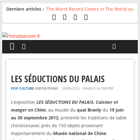
Derniers articles :
The Worst Record Covers in The World ou
Comment rire du pire
Avril 2026 : C’est dans les vieux pots
qu’on fait les meilleurs loops !
Salvaation : Electro Ladyland
For The First Time, Again : Tyler Ballgame
plie le game
Radio HDO #54 : Just be Good
LES SÉDUCTIONS DU PALAIS
POP CULTURE
EXPOSITIONS
20/06/2012
FRANCK ALTMEYER
L’exposition
LES SÉ
DUCTIONS DU PALAIS, Cuisiner et
manger en Chine
, au musée du
quai Branly
du
19 juin
au 30 septembre 2012
, présente les traditions de table
chinoisesavec près de 150 objets provenant
majoritairement du
Musée national de Chine