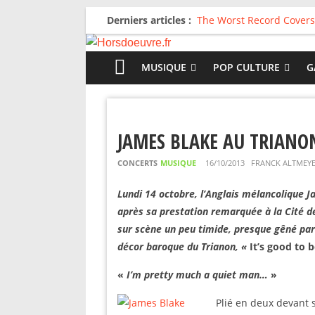
Derniers articles :
The Worst Record Covers
Avril 2026 : C’est dans le
Salvaation : Electro Lady
For The First Time, Again
MUSIQUE
POP CULTURE
G
Radio HDO #54 : Just be
JAMES BLAKE AU TRIANO
CONCERTS
MUSIQUE
16/10/2013
FRANCK ALTMEY
Lundi 14 octobre, l’Anglais mélancolique J
après sa prestation remarquée à la Cité d
sur scène un peu timide, presque gêné pa
décor baroque du Trianon, «
It’s good to 
«
I’m pretty much a quiet man…
»
Plié en deux devant s