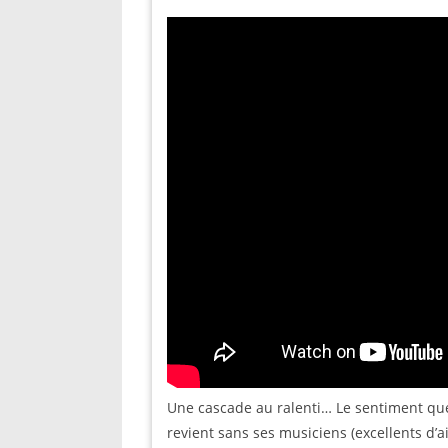
Une cascade au ralenti… Le sentiment que
revient sans ses musiciens (excellents d’