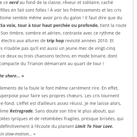
e ce
nerd
au fond de la classe, rêveur et solitaire, caché
lles en fait sont folles ! À voir les frémissements et les cris
tisme semble même avoir pris du galon ! Il faut dire que du
…
Sa voix, tour à tour haut perchée ou profonde,
tient la route
. Son timbre, sombre et aérien, contraste avec ce rythme de
électro aux allures de
trip hop
revisité années 2010. Et
es n’oublie pas qu’il est aussi un jeune mec de vingt-cinq
lance deux ou trois chansons techno, en mode binaire, dont
 compacte du Trianon démarrant au quart de tour !
he shore..
. »
rlements de la foule le font même carrément rire. En effet,
 superpose pour faire ses propres chœurs. Les cris tournent
fond. L’effet est d’ailleurs assez réussi. Je me laisse alors,
blime
Retrograde.
Sans doute son titre le plus abouti, qui
lées lyriques et de retombées fragiles, presque brisées, qui
 définitivement à l’écoute du planant
Limit To Your Love
.
ll in slow-motion…
»