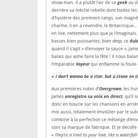
show-man
.
Il a plutôt l’air de ce
geek
ou d
derrière sa mèche rebelle dont toutes les fi
d’hystérie des premiers rangs, son magné
charme, il en a revendre, le Britannique
en live, nettement plus que je l’imaginais
basses bien puissantes, bien
deep,
ce
dub
quand il s’agit « d’envoyer la sauce », Jam
balais qui aime faire la fête ! Il nous ba
l’imparable
Voyeur
qui enflamme la foule
«
I don’t wanna be a star, but a stone on t
Aux premières notes d
’
Overgrown
, les hu
James
enregistre sa voix en direct
, qu’il
donc en boucle sur les chansons en arrière-
moi aussi, totalement envoûter par le su
combine à la perfection ce mélange d’envo
sont sa marque de fabrique. Et je décolle
«
They’re a limit to your love, like a waterfa