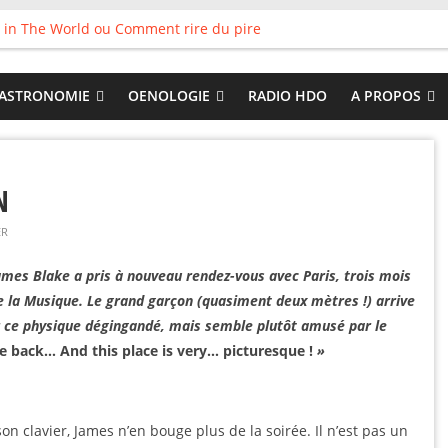
 in The World ou Comment rire du pire
s vieux pots qu’on fait les meilleurs loops !
land
 : Tyler Ballgame plie le game
ASTRONOMIE
OENOLOGIE
RADIO HDO
A PROPOS
 Good
N
ER
ames Blake a pris à nouveau rendez-vous avec Paris, trois mois
e la Musique. Le grand garçon (quasiment deux mètres !) arrive
r ce physique dégingandé, mais semble plutôt amusé par le
be back… And this place is very… picturesque !
»
on clavier, James n’en bouge plus de la soirée. Il n’est pas un