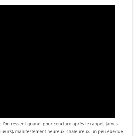
 l’on ressent quand, pour conclure après le rappel, James
ailleurs), manifestement heureux, chaleureux, un peu éberlué