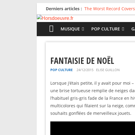
Derniers articles :
The Worst Record Covers
Avril 2026 : C’est dans le
Salvaation : Electro Lady
For The First Time, Again
MUSIQUE
POP CULTURE
G
Radio HDO #54 : Just be
FANTAISIE DE NOËL
POP CULTURE
24/12/2015
ELISE GUILLON
Lorsque j’étais petite, il y avait pour moi
une brise tortueuse remplie de neiges dan
l’habituel gris-gris fade de la France en 
multicolores qui filaient sur la neige, co
souhaits gonflées de merveilleux jouets.