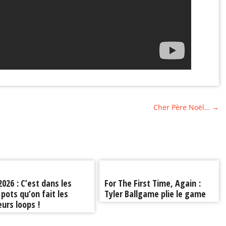
Cher Père Noël…
→
 2026 : C’est dans les
For The First Time, Again :
 pots qu’on fait les
Tyler Ballgame plie le game
eurs loops !