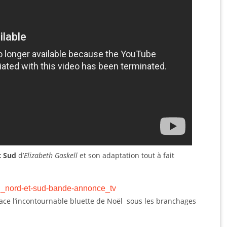
t Sud
d’
Elizabeth Gaskell
et son adaptation tout à fait
3g_nord-et-sud-bande-annonce_tv
place l’incontournable bluette de Noël sous les branchages