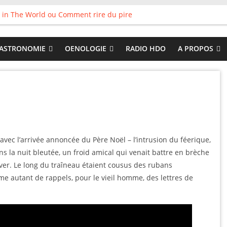
 in The World ou Comment rire du pire
s vieux pots qu’on fait les meilleurs loops !
land
 : Tyler Ballgame plie le game
ASTRONOMIE
OENOLOGIE
RADIO HDO
A PROPOS
 Good
 – avec l’arrivée annoncée du Père Noël – l’intrusion du féerique,
s la nuit bleutée, un froid amical qui venait battre en brèche
hiver. Le long du traîneau étaient cousus des rubans
mme autant de rappels, pour le vieil homme, des lettres de