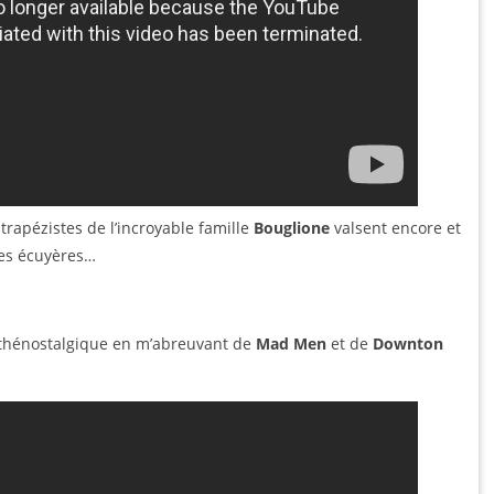
 trapézistes de l’incroyable famille
Bouglione
valsent encore et
lles écuyères…
sthénostalgique en m’abreuvant de
Mad Men
et de
Downton