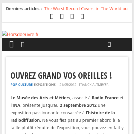
Derniers articles :
The Worst Record Covers in The World ou
Comment rire du pire
Avril 2026 : C’est dans les vieux pots
qu’on fait les meilleurs loops !
Salvaation : Electro Ladyland
For The First Time, Again : Tyler Ballgame
plie le game
Radio HDO #54 : Just be Good
OUVREZ GRAND VOS OREILLES !
POP CULTURE
EXPOSITIONS
21/05/2012
FRANCK ALTMEYER
Le Musée des Arts et Métiers
, associé à
Radio France
et
l’INA
, présente jusqu’au
2 septembre 2012
une
exposition passionnante consacrée à
l’histoire de la
radiodiffusion.
Ne vous fiez pas au premier abord à la
taille plutôt réduite de l’exposition, vous pouvez en fait y