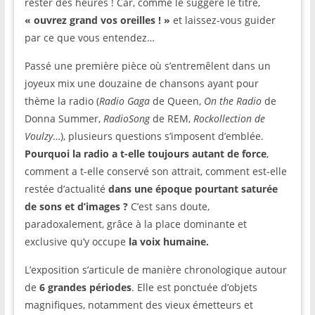
rester des heures ! Car, comme le suggère le titre,
« ouvrez grand vos oreilles !
»
et laissez-vous guider
par ce que vous entendez…
Passé une première pièce où s’entremêlent dans un
joyeux mix une douzaine de chansons ayant pour
thème la radio (
Radio Gaga
de Queen,
On the Radio
de
Donna Summer,
RadioSong
de REM,
Rockollection de
Voulzy
…), plusieurs questions s’imposent d’emblée.
Pourquoi la radio a t-elle toujours autant de force
,
comment a t-elle conservé son attrait, comment est-elle
restée d’actualité
dans une époque pourtant saturée
de sons et d’images ?
C’est sans doute,
paradoxalement, grâce à la place dominante et
exclusive qu’y occupe
la voix humaine.
L’exposition s’articule de manière chronologique autour
de
6 grandes périodes
. Elle est ponctuée d’objets
magnifiques, notamment des vieux émetteurs et