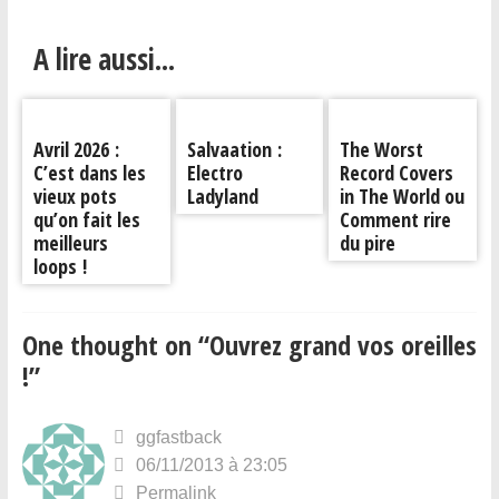
A lire aussi...
Avril 2026 :
Salvaation :
The Worst
C’est dans les
Electro
Record Covers
vieux pots
Ladyland
in The World ou
qu’on fait les
Comment rire
meilleurs
du pire
loops !
One thought on “
Ouvrez grand vos oreilles
!
”
ggfastback
06/11/2013 à 23:05
Permalink