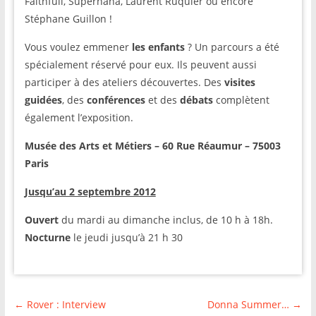
Faithfull, Supernana, Laurent Ruquier ou encore
Stéphane Guillon !
Vous voulez emmener
les enfants
? Un parcours a été
spécialement réservé pour eux. Ils peuvent aussi
participer à des ateliers découvertes. Des
visites
guidées
, des
conférences
et des
débats
complètent
également l’exposition.
Musée des Arts et Métiers – 60 Rue Réaumur – 75003
Paris
Jusqu’au 2 septembre 2012
Ouvert
du mardi au dimanche inclus, de 10 h à 18h.
Nocturne
le jeudi jusqu’à 21 h 30
←
Rover : Interview
Donna Summer…
→