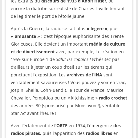
les extraits du
discours de 1933 d’Adolf Hitler
, ou
encore la diatribe surréaliste de Charles Laville tentant
de légitimer le port de l’étoile jaune.
Après la Guerre, la radio se fait plus
« légère »
, plus
« amusante »
:
c’est l’époque euphorisante des Trente
Glorieuses. Elle devient un important
média de culture
et
de divertissement
avec, par exemple, la création en
1959 sur Europe 1 de
Salut les copains !
N’hésitez pas
d’ailleurs à jeter un coup d’oeil sur les écrans qui
ponctuent l’exposition. Les
archives de l’INA
sont
véritablement savoureuses ! Vous pouvez y voir en vrac,
Jospin, Sheila, Cohn-Bendit, le Tour de France, Maurice
Chevalier, Pompidou ou un « kitchissime »
radio crochet
des années 30 (sponsorisé par Monsavon !), véritable
Star Ac’ avant l’heure !
Avec l’éclatement de
l’ORTF
en 1974, l’émergence
des
radios pirates,
puis l’apparition des
radios libres
en