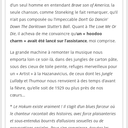
d’un seul homme en entendant
Brave son of America
, la
seule chanson, comme Stoneking le fait remarquer, qu’il
n’ait pas composée ou l’impeccable
Don’t Go Dancin’
Down The Darktown Stutter’s Ball
. Quant à
The Love Me Or
Die
, il acheva de me convaincre qu’
un « hoodoo
charm » avait été lancé sur l’assistance
, moi comprise.
La grande machine à remonter la musique nous
emporta loin ce soir-là, dans des jungles de carton pâte,
sous des cieux de toile peinte, refuges merveilleux pour
un « Artist » à la Hazanavicius, de ceux dont les
Jungle
Lullaby
et l’humour nous renvoient à des temps d’avant
la fièvre, qu’elle soit de 1929 ou plus près de nos
cœurs…
*
Le Hokum existe vraiment ! Il s’agit d’un blues farceur où
le chanteur racontait des histoires, avec force plaisanteries
et sous-entendus bourrés d’allusions sexuelles ou de
provocations raciales. Pour s’en convaincre, écoutez les