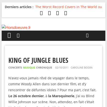
Derniers articles :
The Worst Record Covers in The World ou
Comment rire du pire
Avril 2026 : C’est dans les vieux pots
qu’on fait les meilleurs loops !
Salvaation : Electro Ladyland
For The First Time, Again : Tyler Ballgame
plie le game
Radio HDO #54 : Just be Good
KING OF JUNGLE BLUES
CONCERTS
MUSIQUE
CHRONIQUE
02/10/2011
CAROLINE BODIN
N’avez-vous jamais rêvé de voyager dans le temps,
comme Woody Allen dans son dernier film, et d’y
rencontrer de défuntes idoles ? Pour ma part, c’est fait.
Le 26 octobre dernier
, à
la Maroquinerie
, j’ai vu Blind
Willie Johnson sur scène. Non, attendez, en fait c’était