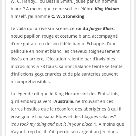
W. C. Handy… ou Bessie Smith, jouée par un homme
blanc ? A moins que ce ne soit le célèbre
King Hokum
himself, j’ai nommé
C. W. Stoneking
.
Le voilà qui arrive sur scène, ce
roi du
Jungle Blues
,
nœud papillon rouge et costume blanc, accompagné
d’une guitare ou de son fidèle banjo. Échappé d’une
pellicule en noir et blanc, les cheveux soigneusement
lissés en arrière, l’élocution ralentie par d’invisibles
microsillons à 78 tours, sa nonchalance feinte se teinte
d’inflexions goguenardes et de plaisanteries souvent
incompréhensibles.
La légende dit que le King Hokum vint des Etats-Unis,
qu’il embarqua vers l’
Australie
, ne trouvant en ces
terres hostiles que le réconfort des aborigènes à qui il
enseigna le Louisiana Blues et des blagues salaces*
(
You took my thing and put it in your place
?). À moins que
n’ayant trop bu, il n’ait perdu son argent au jeu dans