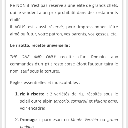
Re-NON il n’est pas réservé à une élite de grands chefs,
qui le vendent à un prix prohibitif dans des restaurants
étoilés.
Il VOUS est aussi réservé, pour impressionner l’être
aimé ou futur, votre patron, vos parents, vos gosses, etc.
Le risotto, recette universelle :
THE ONE AND ONLY
recette d’un Romain, aux
commandes d’un p’tit resto corse (dont l’auteur taira le
nom, sauf sous la torture).
Règles essentielles et indiscutables :
riz à risotto
: 3 variétés de riz, récoltés sous le
soleil outre alpin (
arborio
,
carnaroli
et
vialone nano
,
voir encadré)
fromage
: parmesan ou
Monte Vecchio
ou
grana
padano