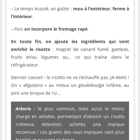
– Le temps écoulé, on goûte :
mou à l’extérieur, ferme à
l’intérieur
.
– Puis
on incorpore le fromage rapé
.
En toute fin, on ajoute les ingrédients qui vont
enrichir le risotto
: magret de canard fumé, gambas,
fruits et/ou légumes ou… ce qui traîne dans le
réfrigérateur.
Dernier conseil : le risotto ne se réchauffe pas, JA-MAIS !
On «
dégustera
» au mieux un
gloubiboulga
infâme, au
pire une brique de riz…
Arborio
: le plus commun, mais aussi le moins
chargé en amidon, permettant d’obtenir un risotto
crémeux
.
Attention, achetez une marque
reconnue ! Les grains des sous-marques sont plus
fragiles et peuvent se briser.