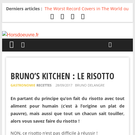
Derniers articles :
The Worst Record Covers in The World ou
Comment rire du pire
Avril 2026 : C’est dans les vieux pots
qu’on fait les meilleurs loops !
Salvaation : Electro Ladyland
For The First Time, Again : Tyler Ballgame
plie le game
Radio HDO #54 : Just be Good
BRUNO’S KITCHEN : LE RISOTTO
GASTRONOMIE
RECETTES
28/09/2017
BRUNO DELANGRE
En partant du principe qu’on fait du risotto avec tout
aliment pour humain (c’est à l’origine un plat de
pauvre), mais aussi que tout un chacun sait touiller,
alors vous savez faire du risotto !
NON, ce risotto n’est pas difficile à réussir !