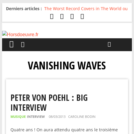
Derniers articles :
The Worst Record Covers in The World ou
Comment rire du pire
Avril 2026 : C’est dans les vieux pots
qu’on fait les meilleurs loops !
Salvaation : Electro Ladyland
For The First Time, Again : Tyler Ballgame
plie le game
Radio HDO #54 : Just be Good
VANISHING WAVES
PETER VON POEHL : BIG
INTERVIEW
MUSIQUE
INTERVIEW
08/03/2013
CAROLINE BODIN
Quatre ans ! On aura attendu quatre ans le troisième