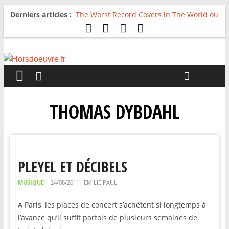
Derniers articles :
The Worst Record Covers in The World ou
Comment rire du pire
Avril 2026 : C’est dans les vieux pots
qu’on fait les meilleurs loops !
Salvaation : Electro Ladyland
For The First Time, Again : Tyler Ballgame
plie le game
Radio HDO #54 : Just be Good
THOMAS DYBDAHL
PLEYEL ET DÉCIBELS
MUSIQUE
24/08/2011
EMILIE PAUL
A Paris, les places de concert s’achètent si longtemps à
l’avance qu’il suffit parfois de plusieurs semaines de