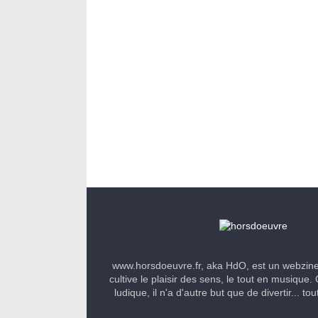
www.horsdoeuvre.fr, aka HdO, est un webzin
cultive le plaisir des sens, le tout en musique. 
ludique, il n'a d'autre but que de divertir... to