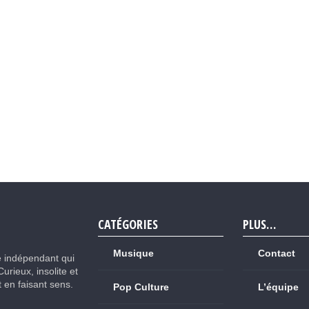
CATÉGORIES
PLUS…
Musique
Contact
e indépendant qui
Curieux, insolite et
ut en faisant sens.
Pop Culture
L’équipe