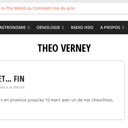
 in The World ou Comment rire du pire
s vieux pots qu’on fait les meilleurs loops !
land
 : Tyler Ballgame plie le game
ASTRONOMIE
OENOLOGIE
RADIO HDO
A PROPOS
 Good
THEO VERNEY
 ET… FIN
RANCK ALTMEYER
urs en province jusqu’au 10 mars avec un de nos chouchous,