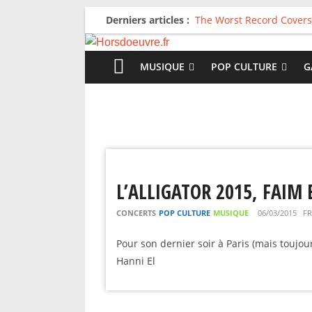
Derniers articles :
The Worst Record Covers
Avril 2026 : C’est dans le
Salvaation : Electro Lady
For The First Time, Again
MUSIQUE
POP CULTURE
G
Radio HDO #54 : Just be
L’ALLIGATOR 2015, FAIM
CONCERTS
POP CULTURE
MUSIQUE
06/03/2015
F
Pour son dernier soir à Paris (mais toujo
Hanni El