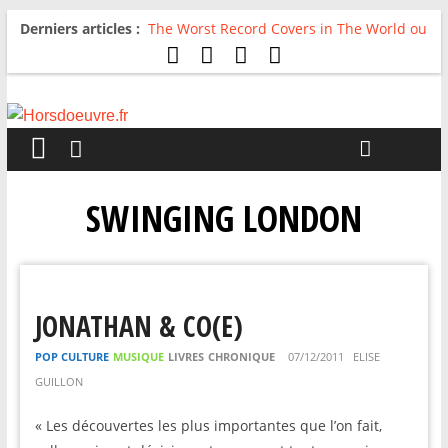
Derniers articles :
The Worst Record Covers in The World ou
Comment rire du pire
Avril 2026 : C’est dans les vieux pots
qu’on fait les meilleurs loops !
Salvaation : Electro Ladyland
For The First Time, Again : Tyler Ballgame
plie le game
Radio HDO #54 : Just be Good
SWINGING LONDON
JONATHAN & CO(E)
POP CULTURE
MUSIQUE
LIVRES
CHRONIQUE
07/12/2011
ELISE
GUILLON
« Les découvertes les plus importantes que l’on fait,