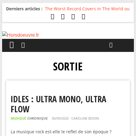
Derniers articles :
The Worst Record Covers in The World ou
Comment rire du pire
Avril 2026 : C’est dans les vieux pots
qu’on fait les meilleurs loops !
Salvaation : Electro Ladyland
For The First Time, Again : Tyler Ballgame
plie le game
Radio HDO #54 : Just be Good
SORTIE
IDLES : ULTRA MONO, ULTRA
FLOW
MUSIQUE
CHRONIQUE
30/09/2020
CAROLINE BODIN
La musique rock est-elle le reflet de son époque ?