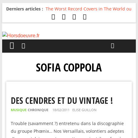
Derniers articles :
The Worst Record Covers in The World ou
Comment rire du pire
Avril 2026 : C’est dans les vieux pots
qu’on fait les meilleurs loops !
Salvaation : Electro Ladyland
For The First Time, Again : Tyler Ballgame
plie le game
Radio HDO #54 : Just be Good
SOFIA COPPOLA
DES CENDRES ET DU VINTAGE !
MUSIQUE
CHRONIQUE
18/02/2011
ELISE GUILLON
Trouble (savamment ?) entretenu dans la discographie
du groupe Phœnix… Nos Versaillais, volontiers adeptes