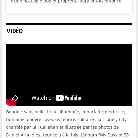
d’une nostalgie pop et proprette, auraient-ils enfoncé
VIDÉO
Bondée, sale, belle, triste, illuminée, imparfaite, glorieuse,
humaine, pauvre, joyeuse, tendre, solitaire : la "Lonely City"
chantée par Bill Callahan et illustrée par les photos de
Daniel Arnold est tout cela à la fois. L'album "My Days of 58"