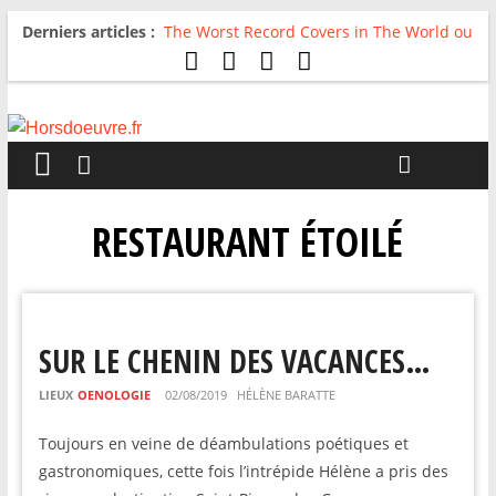
Derniers articles :
The Worst Record Covers in The World ou
Comment rire du pire
Avril 2026 : C’est dans les vieux pots
qu’on fait les meilleurs loops !
Salvaation : Electro Ladyland
For The First Time, Again : Tyler Ballgame
plie le game
Radio HDO #54 : Just be Good
RESTAURANT ÉTOILÉ
SUR LE CHENIN DES VACANCES…
LIEUX
OENOLOGIE
02/08/2019
HÉLÈNE BARATTE
Toujours en veine de déambulations poétiques et
gastronomiques, cette fois l’intrépide Hélène a pris des