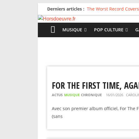
Derniers articles :
The Worst Record Covers
Avril 2026 : C’est dans le
Salvaation : Electro Lady
For The First Time, Again
MUSIQUE
POP CULTURE
G
Radio HDO #54 : Just be
FOR THE FIRST TIME, AGA
ACTUS
MUSIQUE
CHRONIQUE
16/01/2026
CAROLI
Avec son premier album officiel, For The F
(sans