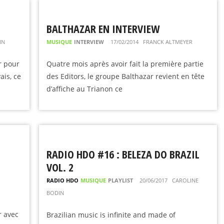
BALTHAZAR EN INTERVIEW
IN
MUSIQUE
INTERVIEW
17/02/2014
FRANCK ALTMEYER
r pour
Quatre mois après avoir fait la première partie
ais, ce
des Editors, le groupe Balthazar revient en tête
d’affiche au Trianon ce
RADIO HDO #16 : BELEZA DO BRAZIL
VOL. 2
RADIO HDO
MUSIQUE
PLAYLIST
20/06/2017
CAROLINE
BODIN
r avec
Brazilian music is infinite and made of