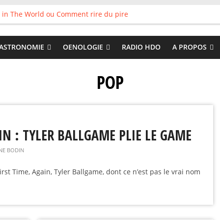
 in The World ou Comment rire du pire
s vieux pots qu’on fait les meilleurs loops !
land
 : Tyler Ballgame plie le game
ASTRONOMIE
OENOLOGIE
RADIO HDO
A PROPOS
 Good
POP
IN : TYLER BALLGAME PLIE LE GAME
NE BODIN
irst Time, Again, Tyler Ballgame, dont ce n’est pas le vrai nom