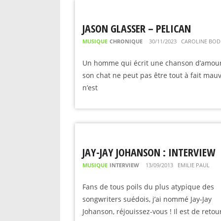
JASON GLASSER – PELICAN
MUSIQUE
CHRONIQUE
30/11/2023
CAROLINE BOD
Un homme qui écrit une chanson d’amou
son chat ne peut pas être tout à fait mauv
n’est
JAY-JAY JOHANSON : INTERVIEW
MUSIQUE
INTERVIEW
13/09/2013
EMILIE PAUL
Fans de tous poils du plus atypique des
songwriters suédois, j’ai nommé Jay-Jay
Johanson, réjouissez-vous ! Il est de retou