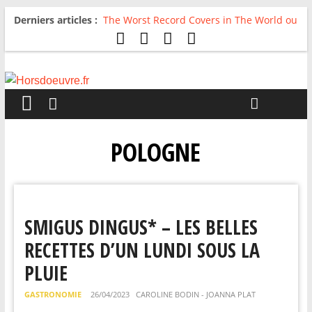
Derniers articles :
The Worst Record Covers in The World ou
Comment rire du pire
Avril 2026 : C’est dans les vieux pots
qu’on fait les meilleurs loops !
Salvaation : Electro Ladyland
For The First Time, Again : Tyler Ballgame
plie le game
Radio HDO #54 : Just be Good
POLOGNE
SMIGUS DINGUS* – LES BELLES
RECETTES D’UN LUNDI SOUS LA
PLUIE
GASTRONOMIE
26/04/2023
CAROLINE BODIN - JOANNA PLAT