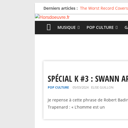
Derniers articles :
The Worst Record Covers
Avril 2026 : C’est dans le
Salvaation : Electro Lady
For The First Time, Again
MUSIQUE
POP CULTURE
G
Radio HDO #54 : Just be
SPÉCIAL K #3 : SWANN AR
POP CULTURE
05/03/2024
ELISE GUILLON
Je repense à cette phrase de Robert Badi
Trapenard : « L’homme est un