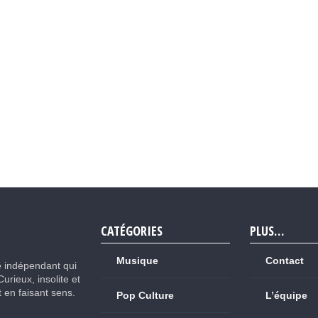
CATÉGORIES
PLUS…
Musique
Contact
e indépendant qui
Curieux, insolite et
ut en faisant sens.
Pop Culture
L’équipe