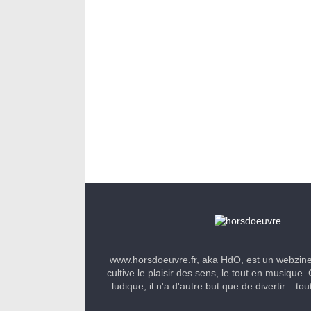
www.horsdoeuvre.fr, aka HdO, est un webzin
cultive le plaisir des sens, le tout en musique. 
ludique, il n'a d'autre but que de divertir... to