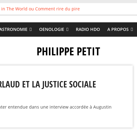
 in The World ou Comment rire du pire
s vieux pots qu’on fait les meilleurs loops !
land
 : Tyler Ballgame plie le game
ASTRONOMIE
OENOLOGIE
RADIO HDO
A PROPOS
 Good
PHILIPPE PETIT
LAUD ET LA JUSTICE SOCIALE
nter entendue dans une interview accordée à Augustin