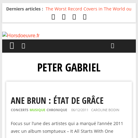
Derniers articles :
The Worst Record Covers in The World ou
Comment rire du pire
Avril 2026 : C’est dans les vieux pots
qu’on fait les meilleurs loops !
Salvaation : Electro Ladyland
For The First Time, Again : Tyler Ballgame
plie le game
Radio HDO #54 : Just be Good
PETER GABRIEL
ANE BRUN : ÉTAT DE GRÂCE
CONCERTS
MUSIQUE
CHRONIQUE
06/12/2011
CAROLINE BODIN
Focus sur l’une des artistes qui a marqué l’année 2011
avec un album somptueux – It All Starts With One