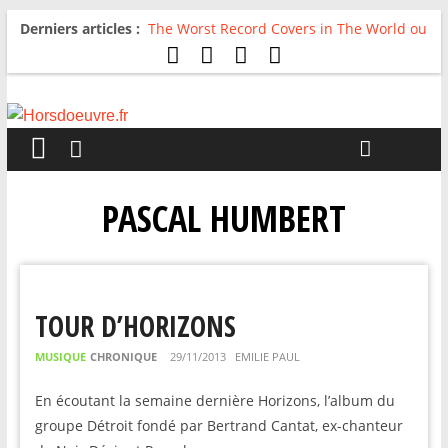
Derniers articles :
The Worst Record Covers in The World ou
Comment rire du pire
Avril 2026 : C’est dans les vieux pots
qu’on fait les meilleurs loops !
Salvaation : Electro Ladyland
For The First Time, Again : Tyler Ballgame
plie le game
Radio HDO #54 : Just be Good
PASCAL HUMBERT
TOUR D’HORIZONS
MUSIQUE
CHRONIQUE
29/11/2013
EMILIE PAUL
En écoutant la semaine dernière Horizons, l’album du
groupe Détroit fondé par Bertrand Cantat, ex-chanteur