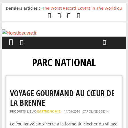
Derniers articles :
The Worst Record Covers in The World ou
Comment rire du pire
Avril 2026 : C’est dans les vieux pots
qu’on fait les meilleurs loops !
Salvaation : Electro Ladyland
For The First Time, Again : Tyler Ballgame
plie le game
Radio HDO #54 : Just be Good
PARC NATIONAL
VOYAGE GOURMAND AU CŒUR DE
LA BRENNE
PRODUITS
LIEUX
GASTRONOMIE
11/08/2016
CAROLINE BODIN
Le Pouligny-Saint-Pierre a la forme du clocher du village