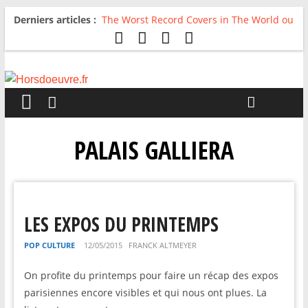
Derniers articles :
The Worst Record Covers in The World ou
Comment rire du pire
Avril 2026 : C’est dans les vieux pots
qu’on fait les meilleurs loops !
Salvaation : Electro Ladyland
For The First Time, Again : Tyler Ballgame
plie le game
Radio HDO #54 : Just be Good
PALAIS GALLIERA
LES EXPOS DU PRINTEMPS
POP CULTURE
12/05/2015
FRANCK ALTMEYER
On profite du printemps pour faire un récap des expos
parisiennes encore visibles et qui nous ont plues. La