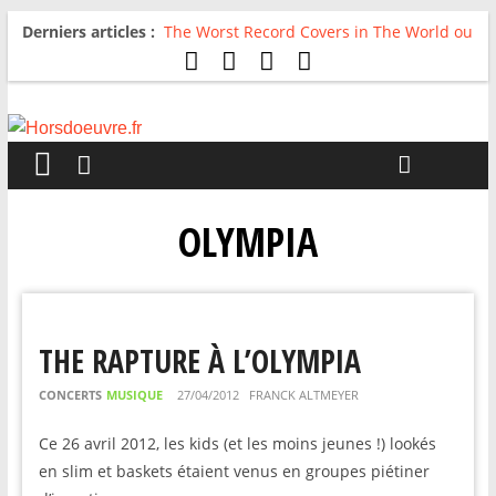
Derniers articles :
The Worst Record Covers in The World ou
Comment rire du pire
Avril 2026 : C’est dans les vieux pots
qu’on fait les meilleurs loops !
Salvaation : Electro Ladyland
For The First Time, Again : Tyler Ballgame
plie le game
Radio HDO #54 : Just be Good
OLYMPIA
THE RAPTURE À L’OLYMPIA
CONCERTS
MUSIQUE
27/04/2012
FRANCK ALTMEYER
Ce 26 avril 2012, les kids (et les moins jeunes !) lookés
en slim et baskets étaient venus en groupes piétiner