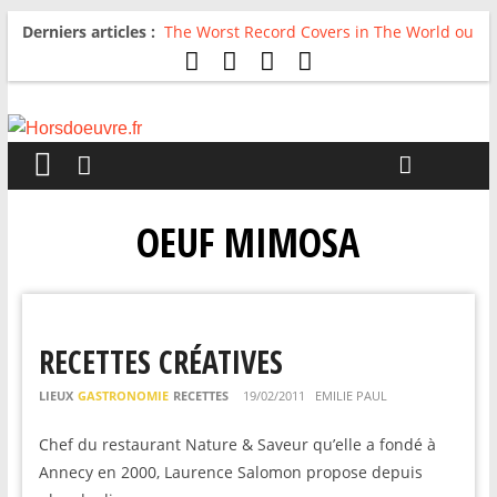
Derniers articles :
The Worst Record Covers in The World ou
Comment rire du pire
Avril 2026 : C’est dans les vieux pots
qu’on fait les meilleurs loops !
Salvaation : Electro Ladyland
For The First Time, Again : Tyler Ballgame
plie le game
Radio HDO #54 : Just be Good
OEUF MIMOSA
RECETTES CRÉATIVES
LIEUX
GASTRONOMIE
RECETTES
19/02/2011
EMILIE PAUL
Chef du restaurant Nature & Saveur qu’elle a fondé à
Annecy en 2000, Laurence Salomon propose depuis