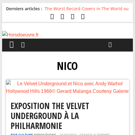
Derniers articles :
The Worst Record Covers in The World ou
Comment rire du pire
Avril 2026 : C’est dans les vieux pots
qu’on fait les meilleurs loops !
Salvaation : Electro Ladyland
For The First Time, Again : Tyler Ballgame
plie le game
Radio HDO #54 : Just be Good
NICO
EXPOSITION THE VELVET
UNDERGROUND À LA
PHILHARMONIE
POP CULTURE
EXPOSITIONS
01/04/2016
FRANCK ALTMEYER