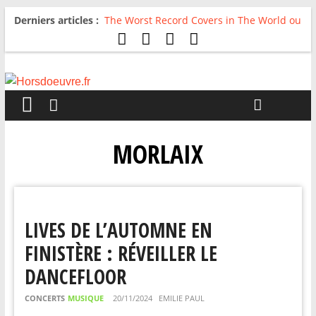
Derniers articles :
The Worst Record Covers in The World ou
Comment rire du pire
Avril 2026 : C’est dans les vieux pots
qu’on fait les meilleurs loops !
Salvaation : Electro Ladyland
For The First Time, Again : Tyler Ballgame
plie le game
Radio HDO #54 : Just be Good
MORLAIX
LIVES DE L’AUTOMNE EN
FINISTÈRE : RÉVEILLER LE
DANCEFLOOR
CONCERTS
MUSIQUE
20/11/2024
EMILIE PAUL