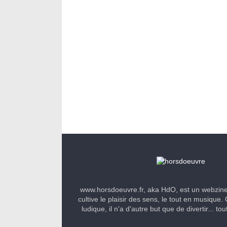
www.horsdoeuvre.fr, aka HdO, est un webzin
cultive le plaisir des sens, le tout en musique. 
ludique, il n'a d'autre but que de divertir... to