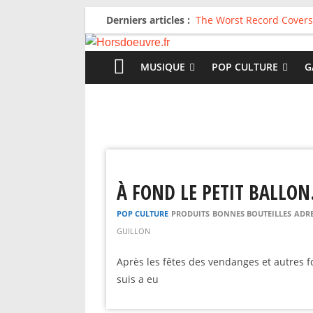
Derniers articles :
The Worst Record Covers
Avril 2026 : C’est dans le
Salvaation : Electro Lady
For The First Time, Again
MUSIQUE
POP CULTURE
G
Radio HDO #54 : Just be
À FOND LE PETIT BALLO
POP CULTURE
PRODUITS
BONNES BOUTEILLES
ADRE
GUILLON
Après les fêtes des vendanges et autres f
suis a eu