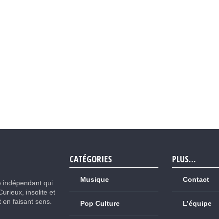
CATÉGORIES
PLUS…
Musique
Contact
e indépendant qui
Curieux, insolite et
ut en faisant sens.
Pop Culture
L’équipe