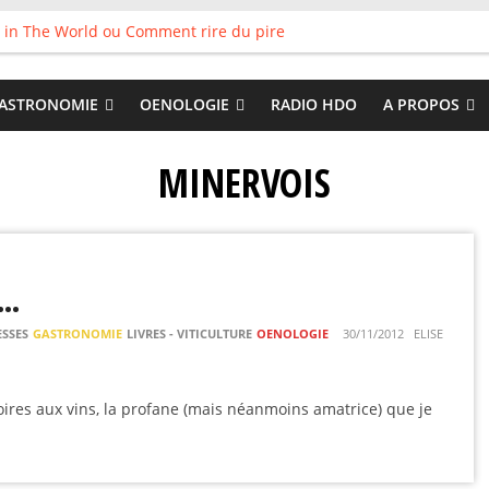
 in The World ou Comment rire du pire
s vieux pots qu’on fait les meilleurs loops !
land
 : Tyler Ballgame plie le game
ASTRONOMIE
OENOLOGIE
RADIO HDO
A PROPOS
 Good
MINERVOIS
N…
SSES
GASTRONOMIE
LIVRES - VITICULTURE
OENOLOGIE
30/11/2012
ELISE
oires aux vins, la profane (mais néanmoins amatrice) que je