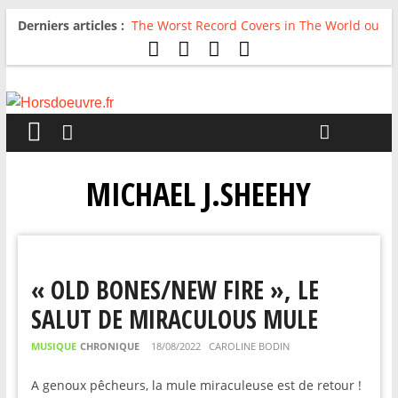
Derniers articles :
The Worst Record Covers in The World ou
Comment rire du pire
Avril 2026 : C’est dans les vieux pots
qu’on fait les meilleurs loops !
Salvaation : Electro Ladyland
For The First Time, Again : Tyler Ballgame
plie le game
Radio HDO #54 : Just be Good
MICHAEL J.SHEEHY
« OLD BONES/NEW FIRE », LE
SALUT DE MIRACULOUS MULE
MUSIQUE
CHRONIQUE
18/08/2022
CAROLINE BODIN
A genoux pêcheurs, la mule miraculeuse est de retour !