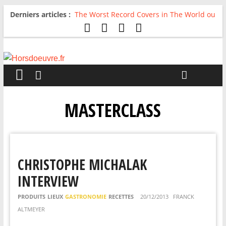
Derniers articles :
The Worst Record Covers in The World ou
Comment rire du pire
Avril 2026 : C’est dans les vieux pots
qu’on fait les meilleurs loops !
Salvaation : Electro Ladyland
For The First Time, Again : Tyler Ballgame
plie le game
Radio HDO #54 : Just be Good
MASTERCLASS
CHRISTOPHE MICHALAK
INTERVIEW
PRODUITS
LIEUX
GASTRONOMIE
RECETTES
20/12/2013
FRANCK
ALTMEYER