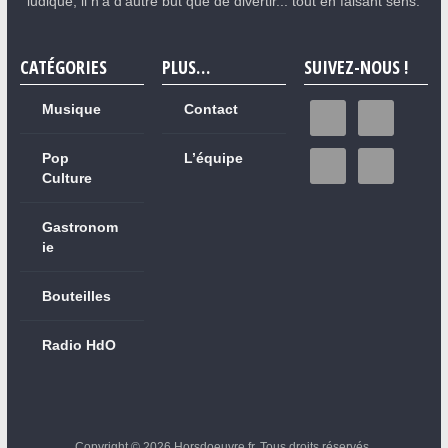
ludique, il n'a d'autre but que de divertir... tout en faisant sens.
CATÉGORIES
PLUS…
SUIVEZ-NOUS !
Musique
Contact
Pop
L’équipe
Culture
Gastronom
ie
Bouteilles
Radio HdO
Copyright © 2026
Horsdoeuvre.fr
. Tous droits réservés.