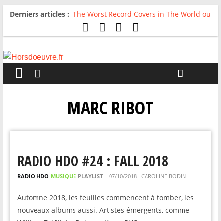
Derniers articles :
The Worst Record Covers in The World ou
Comment rire du pire
Avril 2026 : C’est dans les vieux pots
qu’on fait les meilleurs loops !
Salvaation : Electro Ladyland
For The First Time, Again : Tyler Ballgame
plie le game
Radio HDO #54 : Just be Good
MARC RIBOT
RADIO HDO #24 : FALL 2018
RADIO HDO
MUSIQUE
PLAYLIST
07/10/2018
CAROLINE BODIN
Automne 2018, les feuilles commencent à tomber, les
nouveaux albums aussi. Artistes émergents, comme